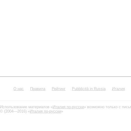
О нас
Правила
Рейтинг
Pubblicità in Russia
Италия
Использование материалов «
Италия по-русски
» возможно только с пис
© (2004—2016) «
Италия по-русски
»