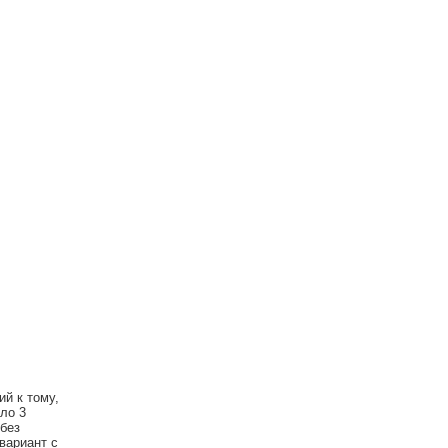
й к тому,
ло 3
 без
вариант с