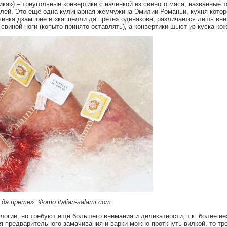
а») – треугольные конвертики с начинкой из свиного мяса, названные т
лей. Это ещё одна кулинарная жемчужина Эмилии-Романьи, кухня котор
инка дзампоне и «каппелли да прете» одинакова, различается лишь вне
виной ноги (копыто принято оставлять), а конвертики шьют из куска кож
да прете». Фото italian-salami.com
логии, но требуют ещё большего внимания и деликатности, т.к. более н
я предварительного замачивания и варки можно проткнуть вилкой, то тр