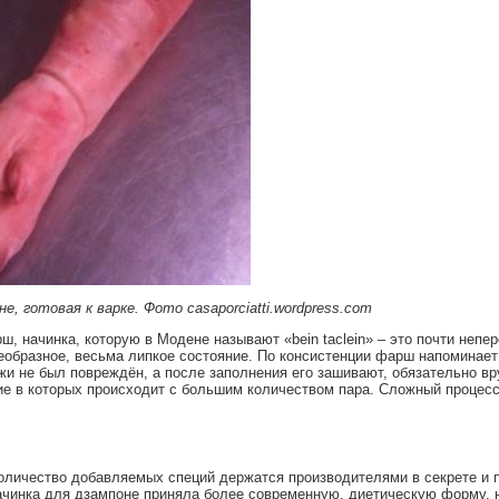
, готовая к варке. Фото casaporciatti.wordpress.com
 начинка, которую в Модене называют «bein taclein» – это почти непе
еобразное, весьма липкое состояние. По консистенции фарш напоминает
жи не был повреждён, а после заполнения его зашивают, обязательно в
е в которых происходит с большим количеством пара. Сложный процес
количество добавляемых специй держатся производителями в секрете и 
 начинка для дзампоне приняла более современную, диетическую форму, 