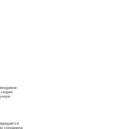
реводимое
 скорее
ручную.
с
передаётся
но сохранила