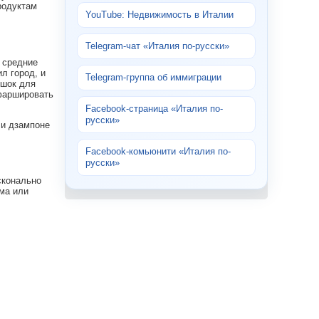
родуктам
YouTube: Недвижимость в Италии
Telegram-чат «Италия по-русски»
 средние
л город, и
Telegram-группа об иммиграции
ишок для
афаршировать
Facebook-страница «Италия по-
русски»
ли дзампоне
Facebook-комьюнити «Италия по-
русски»
сконально
ма или