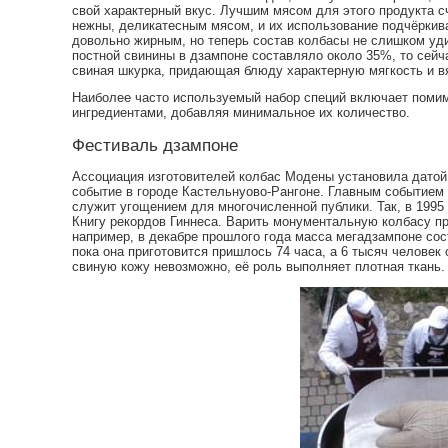
свой характерный вкус. Лучшим мясом для этого продукта сч
нежны, деликатесным мясом, и их использование подчёркива
довольно жирным, но теперь состав колбасы не слишком уд
постной свинины в дзампоне составляло около 35%, то сей
свиная шкурка, придающая блюду характерную мягкость и вя
Наиболее часто используемый набор специй включает помимо
ингредиентами, добавляя минимальное их количество.
Фестиваль дзампоне
Ассоциация изготовителей колбас Модены установила датой
событие в городе Кастельнуово-Рангоне. Главным событием п
служит угощением для многочисленной публики. Так, в 1995 
Книгу рекордов Гиннеса. Варить монументальную колбасу пр
например, в декабре прошлого года масса мегадзампоне сост
пока она приготовится пришлось 74 часа, а 6 тысяч человек
свиную кожу невозможно, её роль выполняет плотная ткань.