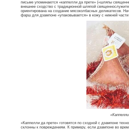
письме упоминаются «каппелли да прете» («шляпы священник
внешнее сходство с традиционной шляпой священнослужите
ориентирована на создание мясоколбасных деликатесов. Нач
фарш для дзампоне «упаковывается» в кожу с нижней части с
«Каппелли 
«Каппелли да прете» готовятся по сходной с дзампоне техно
склонны к повреждениям. К примеру, если дзампоне во врем