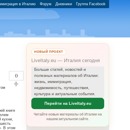
ммиграция в Италию
Форум
Дневники
Группа Facebook
НОВЫЙ ПРОЕКТ
LiveItaly.eu — Италия сегодня
Больше статей, новостей и
0
полезных материалов об Италии:
жизнь, иммиграция,
том
недвижимость, путешествия,
Оставить плюсик!
культура и актуальные события.
Перейти на LiveItaly.eu
ей книге
Читайте новые материалы об Италии на
телем
 кухни,
нашем актуальном сайте.
 шесть
. В этом