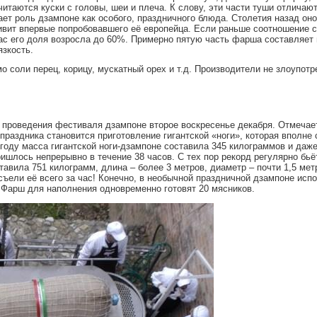
итаются куски с головы, шеи и плеча. К слову, эти части туши отличаю
ет роль дзампоне как особого, праздничного блюда. Столетия назад он
ивит впервые попробовавшего её европейца. Если раньше соотношение 
час его доля возросла до 60%. Примерно пятую часть фарша составляет
зкость.
 соли перец, корицу, мускатный орех и т.д. Производители не злоупот
 проведения фестиваля дзампоне второе воскресенье декабря. Отмечае
раздника становится приготовление гигантской «ноги», которая вполне
году масса гигантской ноги-дзампоне составила 345 килограммов и даже
ишлось непрерывно в течение 38 часов. С тех пор рекорд регулярно бьё
авила 751 килограмм, длина – более 3 метров, диаметр – почти 1,5 мет
 съели её всего за час! Конечно, в необычной праздничной дзампоне исп
 Фарш для наполнения одновременно готовят 20 мясников.