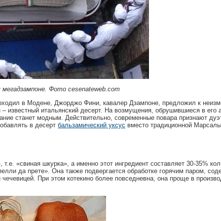
 мегадзампоне. Фото cesenateweb.com
проходил в Модене, Джорджо Фини, кавалер Дзампоне, предложил к неиз
 – известный итальянский десерт. На возмущения, обрушившиеся в его 
етание станет модным. Действительно, современные повара признают дуэ
добавлять в десерт
бальзамический уксус
вместо традиционной Марсалы
, т.е. «свиная шкурка», а именно этот ингредиент составляет 30-35% ко
елли да прете». Она также подвергается обработке горячим паром, сод
 чечевицей. При этом котекино более повседневна, она проще в произв