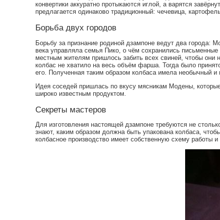
конвертики аккуратно протыкаются иглой, а варятся завёрну
предлагается одинаково традиционный: чечевица, картофел
Борьба двух городов
Борьбу за признание родиной дзампоне ведут два города: М
века управляла семья Пико, о чём сохранились письменные с
местным жителям пришлось забить всех свиней, чтобы они н
колбас не хватило на весь объём фарша. Тогда было принят
его. Полученная таким образом колбаса имела необычный и
Идея соседей пришлась по вкусу мясникам Модены, которые
широко известным продуктом.
Секреты мастеров
Для изготовления настоящей дзампоне требуются не стольк
знают, каким образом должна быть упакована колбаса, чтоб
колбасное производство имеет собственную схему работы и