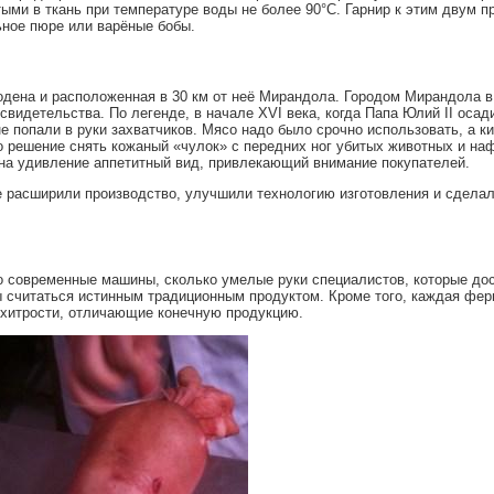
тыми в ткань при температуре воды не более 90°C. Гарнир к этим двум п
ьное пюре или варёные бобы.
одена и расположенная в 30 км от неё Мирандола. Городом Мирандола в
видетельства. По легенде, в начале XVI века, когда Папа Юлий II осади
е попали в руки захватчиков. Мясо надо было срочно использовать, а к
о решение снять кожаный «чулок» с передних ног убитых животных и н
 на удивление аппетитный вид, привлекающий внимание покупателей.
 расширили производство, улучшили технологию изготовления и сдела
о современные машины, сколько умелые руки специалистов, которые до
ы считаться истинным традиционным продуктом. Кроме того, каждая фер
 хитрости, отличающие конечную продукцию.