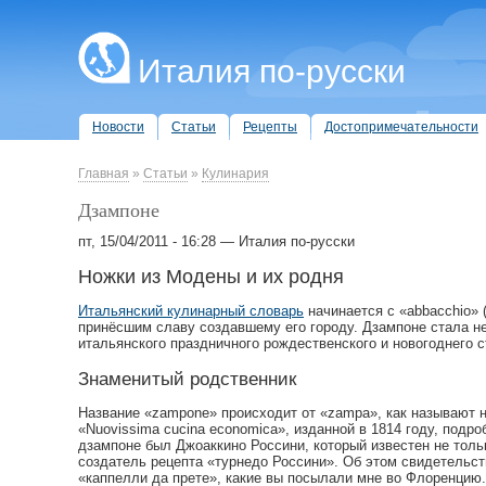
Италия по-русски
Новости
Статьи
Рецепты
Достопримечательности
Главная
»
Статьи
»
Кулинария
Дзампоне
пт, 15/04/2011 - 16:28 — Италия по-русски
Ножки из Модены и их родня
Итальянский кулинарный словарь
начинается с «abbacchio» 
принёсшим славу создавшему его городу. Дзампоне стала н
итальянского праздничного рождественского и новогоднего с
Знаменитый родственник
Название «zampone» происходит от «zampa», как называют н
«Nuovissima cucina economica», изданной в 1814 году, под
дзампоне был Джоаккино Россини, который известен не тольк
создатель рецепта «турнедо Россини». Об этом свидетельс
«каппелли да прете», какие вы посылали мне во Флоренцию.