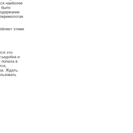
тся наиболее
о было
содержание
 перемолотая
ребляют этими
тся это
 съедобна и
 попала в
тся,
ра. Ждать,
ользовать