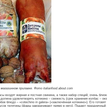
магазинном прилавке. Фото italianfood.about.com
 входят жирная и постная свинина, а также набор специй, очень близки
 должна удовлетворять котекино – свежесть (срок хранения колбас – око
ое блюдо – «cotechino in galera» («заключённая котекино»). Его готовят
усок телятины (фарш заворачивают прямо в него). Подают праздничный 