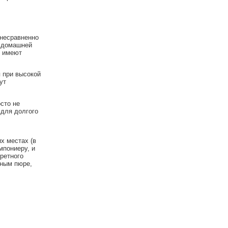
 несравненно
а домашней
ы имеют
 при высокой
ут
сто не
 для долгого
х местах (в
мпониеру, и
ретного
ьным пюре,