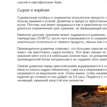
соусом и картофельным пюре.
Сырая и варёная
Сыровяленые колбасы и знаменитое итальянское прошутто с
больше времени и усилий. Дзампоне в процессе приготовлен
кухне. Поэтому она может продаваться как в практически го
довольно ограниченный срок хранения, не превышающий нес
Наиболее долгому хранению может подвергаться дзампоне, 
температуре (70-80°C), после чего упаковывается и сохраняет
значительно отличаться от свежего продукта, обычно они ст
Производители дзампоне отмечают, что большим спросом пол
знают, как приготовить сырую колбасу. Этот факт лишает их 
хранения мясо хотя и в небольших количествах, но добавляю
производителей более натуральная и не содержит (или прак
Свежая дзампоне перед приготовлением выдерживается в хол
области копыта надрез обязателен), сама нога оборачивает
нагревается на медленном огне. Очень важно, чтобы нагрев
изделия до готовности оно дойдёт за 3-4 часа. Подаётся к 
чечевицей, квашеной капустой или шпинатом.