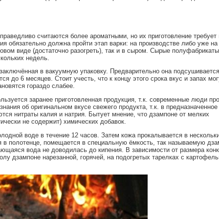
праведливо считаются более ароматными, но их приготовление требует
ия обязательно должна пройти этап варки: на производстве либо уже н
товом виде (достаточно разогреть), так и в сыром. Сырые полуфабрикат
кольких недель.
заключённая в вакуумную упаковку. Предварительно она подсушивается
ся до 6 месяцев. Стоит учесть, что к концу этого срока вкус и запах мог
ановятся гораздо слабее.
ьзуется заранее приготовленная продукция, т.к. современные люди про
знания об оригинальном вкусе свежего продукта, т.к. в предназначенное
тся нитраты калия и натрия. Бытует мнение, что дзампоне от мелких
тически не содержит) химических добавок.
одной воде в течение 12 часов. Затем кожа прокалывается в нескольки
ся в полотенце, помещается в специальную ёмкость, так называемую дза
ающаяся вода не доводилась до кипения. В зависимости от размера конк
столу дзампоне нарезанной, горячей, на подогретых тарелках с картофел