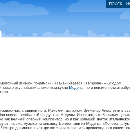
ПОИСК
И
(молочный ягнёнок по-римски) и заканчивается «zampone» – блюдом,
е просто вкуснейшим элементом кухни
Модены
, но и неизменным атрибу
тола.
ижнюю часть свиной ноги. Римский гастроном Винченцо Аньолетти в сво
робно описал необычный продукт из Модены. Известно, что большим цени
о как великий оперный композитор, но и как большой знаток итальянской
твуют письма музыканта мяснику Беллентани из Модены: «Хочется штук
 Четыре дзампоне и четыре котекини оказались превосходного качества»