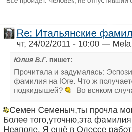
Всё пройдёт. Человек, не отпустивший с
Re: Итальянские фами
чт, 24/02/2011 - 10:00 — Mela
Юлия В.Г.
пишет:
Прочитала и задумалась: Эспози
фамилия на Юге. Что ж получаетс
подкидышей?
Во всяком случае
Семен Семеныч,ты прочлa мои
Более того,уточню,этa фaмилия
Неaполе. Я ещё в Одессе рaбот