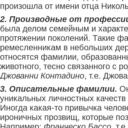
произошла от имени отца Николы 
2. Производные от професси
была делом семейным и характе
протяжении поколений. Такие ф
ремесленникам в небольших дере
относятся фамилии, образованн
животного, тесно связанного с 
Джованни Контадино
, т.е. Джов
3. Описательные фамилии.
Он
уникальных личностных качеств
Иногда какая-то привычка челов
ироничных прозвищ, которые по
Например:
Франческо Бассо
, т.