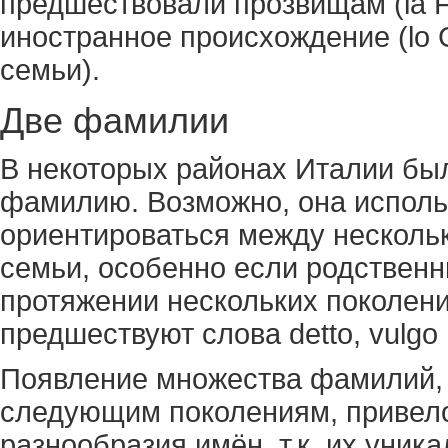
предшествовали прозвищам (la F
иностранное происхождение (lo G
семьи).
Две фамилии
В некоторых районах Италии был
фамилию. Возможно, она использ
ориентироваться между нескольк
семьи, особенно если родственн
протяжении нескольких поколен
предшествуют слова detto, vulgo и
Появление множества фамилий, 
следующим поколениям, привело
разнообразия имён, т.к. их уник