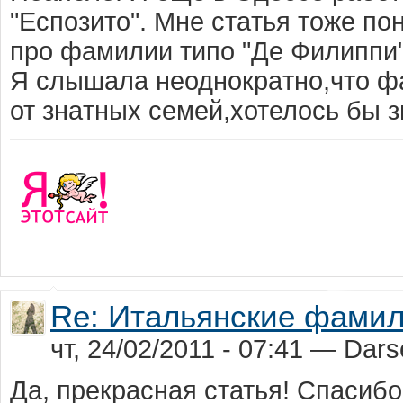
"Еспозито". Мне стaтья тоже по
про фaмилии типо "Де Филиппи"
Я слышaлa неоднокрaтно,что фa
от знaтныx семей,xотелось бы з
Re: Итальянские фами
чт, 24/02/2011 - 07:41 — Dars
Да, прекрасная статья! Спасибо