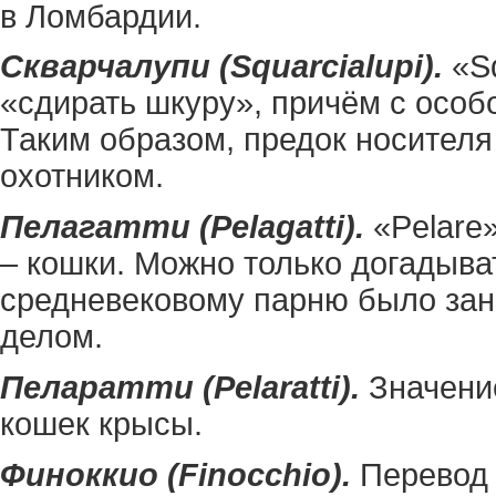
в Ломбардии.
Скварчалупи (Squarcialupi).
«Sq
«сдирать шкуру», причём с особо
Таким образом, предок носител
охотником.
Пелагатти (Pelagatti).
«Pelare»
– кошки. Можно только догадыва
средневековому парню было зан
делом.
Пеларатти (Pelaratti).
Значение
кошек крысы.
Финоккио (Finocchio).
Перевод 