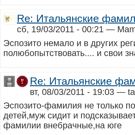
Re: Итальянские фами
сб, 19/03/2011 - 00:21 — Ma
Эспозито немало и в других рег
полюбопытствовать.... и свои 
Re: Итальянские фа
вт, 08/03/2011 - 19:03 — tat
Эспозито-фaмилия не только п
детей,муж сидит и подскaзывa
фaмилии внебрaчные,нa юге