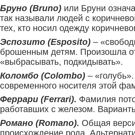
Бруно (Bruno)
или Бруни означа
так называли людей с коричнево
тех, кто носил одежду коричнево
Эспозито (Esposito)
– «свобод
брошенным детям. Произошла от
«выбрасывать, подкидывать».
Коломбо (Colombo)
– «голубь».
современного носителя этой фа
Феррари (Ferrari).
Фамилия пото
работавших с железом. Варианты 
Романо (Romano).
Общая верси
происхождение рода. Альтернат