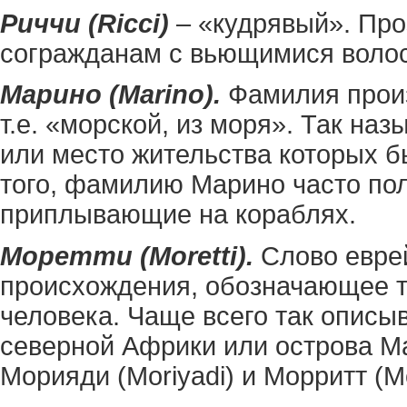
Риччи (Ricci)
– «кудрявый». Проз
согражданам с вьющимися воло
Марино (Marino).
Фамилия произ
т.е. «морской, из моря». Так на
или место жительства которых б
того, фамилию Марино часто по
приплывающие на кораблях.
Моретти (Moretti).
Слово еврей
происхождения, обозначающее т
человека. Чаще всего так описы
северной Африки или острова М
Морияди (Moriyadi) и Морритт (Mor