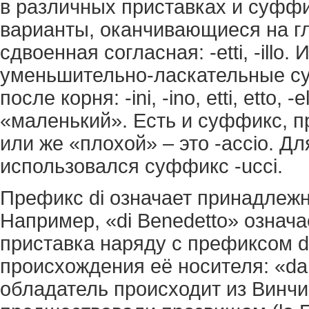
в различных приставках и суфф
варианты, оканчивающиеся на г
сдвоенная согласная: -etti, -illo
уменьшительно-ласкательные с
после корня: -ini, -ino, etti, etto, 
«маленький». Есть и суффикс, 
или же «плохой» – это -accio. Д
использовался суффикс -ucci.
Префикс di означает принадлежн
Например, «di Benedetto» означа
приставка наряду с префиксом 
происхождения её носителя: «da V
обладатель происходит из Винчи.