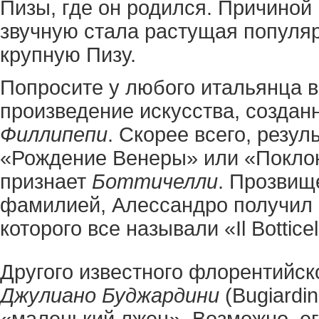
Пизы, где он родился. Причино
звучную стала растущая популяр
крупную Пизу.
Попросите у любого итальянца в
произведение искусства, созда
Филлипепи
. Скорее всего, резу
«Рождение Венеры» или «Поклоне
признает
Боттичелли
. Прозвищ
фамилией, Алессандро получил о
которого все называли «Il Botticel
Другого известного флорентийск
Джулиано Буджардини
(Bugiardi
«маленький лжец». Возможно, ег