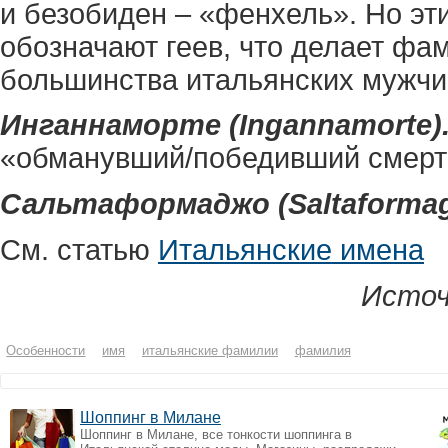
и безобиден – «фенхель». Но эт
обозначают геев, что делает ф
большинства итальянских мужчи
Инганнаморте (Ingannamorte)
«обманувший/победивший смерт
Сальтаформаджо (Saltaformag
См. статью
Итальянские имена
Источ
Особенности
имя
итальянские фамилии
фамилия
Шоппинг в Милане
Шоппинг в Милане, все тонкости шоппинга в