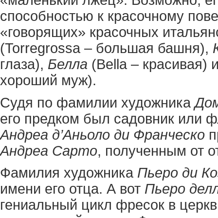
способностью к красочному пов
«говорящих» красочных италья
(Torregrossa – большая башня),
глаза),
Белла
(Bella – красивая) 
хороший муж).
Судя по фамилии художника
Дом
его предком был садовник или ф
Андреа д’Аньоло ди Франческо
п
Андреа Сарто
, полученным от о
Фамилия художника
Пьеро ди К
имени его отца. А вот
Пьеро дел
гениальный цикл фресок в церк