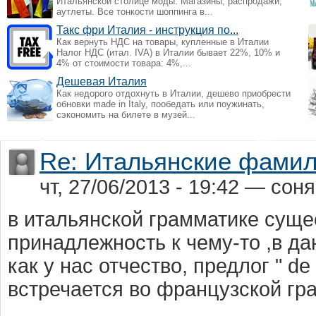
Итальянской столице моды. Магазины, распродажи,
аутлеты. Все тонкости шоппинга в...
Такс фри Италия - инструкция по...
Как вернуть НДС на товары, купленные в Италии
Налог НДС (итал. IVA) в Италии бывает 22%, 10% и
4% от стоимости товара: 4%,...
Дешевая Италия
Как недорого отдохнуть в Италии, дешево приобрести
обновки made in Italy, пообедать или поужинать,
сэкономить на билете в музей...
Re: Итальянские фами
чт, 27/06/2013 - 19:42 — сон
в итальянской грамматике сущес
принадлежность к чему-то ,в д
как у нас отчество, предлог " de
встречается во французской гр