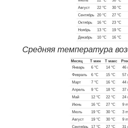
Мюль
22 °C
30 °C
Август
22 °C
30 °C
Сентябрь
20 °C
27 °C
Октябрь
16 °C
23 °C
Ноябрь
13 °C
19 °C
Декабрь
10 °C
16 °C
Средняя температура воз
Месяц
Т мин
Т макс
Pre
Январь
6 °C
14 °C
46
Февраль
6 °C
15 °C
57
Март
7 °C
16 °C
44
Апрель
9 °C
18 °C
37
Май
12 °C
22 °C
24
Июнь
16 °C
27 °C
9 
Мюль
19 °C
30 °C
3 
Август
19 °C
30 °C
9 
Сентябрь
17 °C
27 °C
31