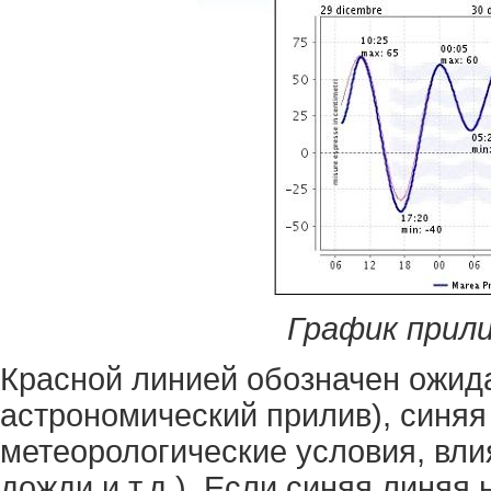
График прили
Красной линией обозначен ожи
астрономический прилив), синяя
метеорологические условия, вл
дожди и т.д.). Если синяя линяя