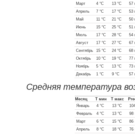
Март
4 °C
13 °C
57
Апрель
7 °C
17 °C
53
Май
11 °C
21 °C
50
Июнь
15 °C
25 °C
51
Мюль
17 °C
28 °C
54
Август
17 °C
27 °C
67
Сентябрь
15 °C
24 °C
68
Октябрь
10 °C
19 °C
77
Ноябрь
5 °C
13 °C
73
Декабрь
1 °C
9 °C
57
Средняя температура во
Месяц
Т мин
Т макс
Pre
Январь
4 °C
13 °C
10
Февраль
4 °C
13 °C
98
Март
6 °C
15 °C
86
Апрель
8 °C
18 °C
76