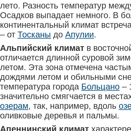
лето. Разность температур межд
Осадков выпадает немного. В б
континентальный климат встреча
– от
Тосканы
до
Апулии
.
Альпийский климат
в восточно
отличается длинной суровой зи
летом. Эта зона отмечена част
дождями летом и обильными сне
температура города
Больцано
– 
значительно смягчается в места
озерам
, так, например, вдоль
оз
оливковые деревья и пальмы.
Апеннинский климат
характере