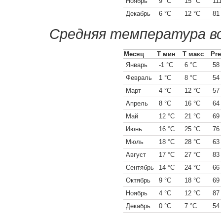
Ноябрь
9 °C
15 °C
11
Декабрь
6 °C
12 °C
81
Средняя температура во
Месяц
Т мин
Т макс
Pre
Январь
-1 °C
6 °C
58
Февраль
1 °C
8 °C
54
Март
4 °C
12 °C
57
Апрель
8 °C
16 °C
64
Май
12 °C
21 °C
69
Июнь
16 °C
25 °C
76
Мюль
18 °C
28 °C
63
Август
17 °C
27 °C
83
Сентябрь
14 °C
24 °C
66
Октябрь
9 °C
18 °C
69
Ноябрь
4 °C
12 °C
87
Декабрь
0 °C
7 °C
54