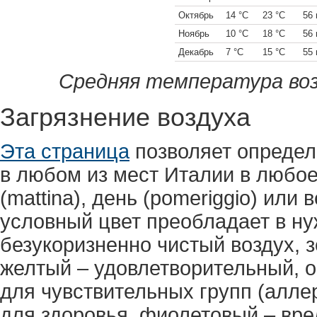
Октябрь
14 °C
23 °C
56
Ноябрь
10 °C
18 °C
56
Декабрь
7 °C
15 °C
55
Средняя температура воз
Загрязнение воздуха
Эта страница
позволяет определ
в любом из мест Италии в любое
(mattina), день (pomeriggio) или 
условный цвет преобладает в ну
безукоризненно чистый воздух, 
желтый – удовлетворительный, 
для чувствительных групп (алле
для здоровья, фиолетовый – вре