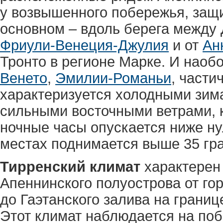
у возвышенного побережья, защ
основном – вдоль берега между 
Фриули-Венеция-Джулия
и от
Ан
Тронто в регионе Марке. И наоб
Венето
,
Эмилии-Романьи
, части
характеризуется холодными зим
сильными восточными ветрами, к
ночные часы опускается ниже ну
местах поднимается выше 35 гра
Тирренский климат
характерен
Апеннинского полуострова от го
до Гаэтанского залива на границ
Этот климат наблюдается на поб