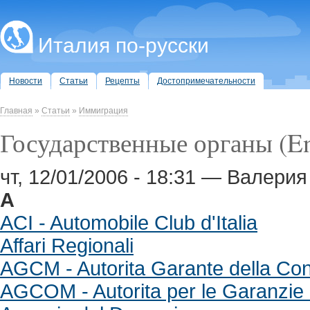
Италия по-русски
Новости
Статьи
Рецепты
Достопримечательности
Главная
»
Статьи
»
Иммиграция
Государственные органы (Enti
чт, 12/01/2006 - 18:31 — Валер
A
ACI - Automobile Club d'Italia
Affari Regionali
AGCM - Autorita Garante della Co
AGCOM - Autorita per le Garanzie 