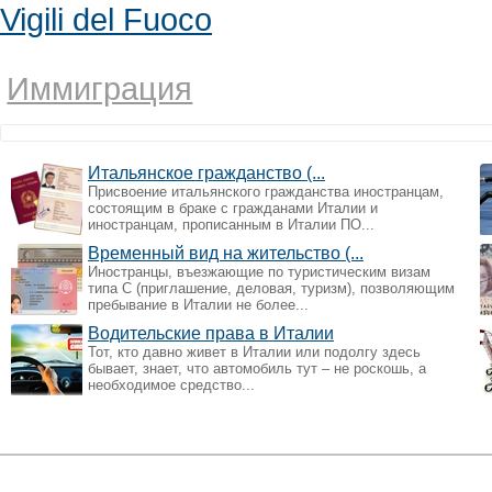
Vigili del Fuoco
Иммиграция
Итальянское гражданство (...
Присвоение итальянского гражданства иностранцам,
состоящим в браке с гражданами Италии и
иностранцам, прописанным в Италии ПО...
Временный вид на жительство (...
Иностранцы, въезжающие по туристическим визам
типа С (приглашение, деловая, туризм), позволяющим
пребывание в Италии не более...
Водительские права в Италии
Тот, кто давно живет в Италии или подолгу здесь
бывает, знает, что автомобиль тут – не роскошь, а
необходимое средство...