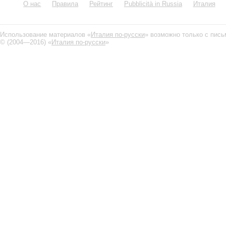
О нас
Правила
Рейтинг
Pubblicità in Russia
Италия
Использование материалов «
Италия по-русски
» возможно только с пис
© (2004—2016) «
Италия по-русски
»