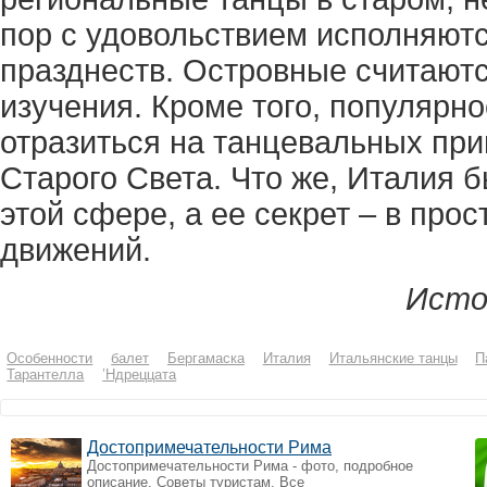
пор с удовольствием исполняют
празднеств. Островные считают
изучения. Кроме того, популярно
отразиться на танцевальных при
Старого Света. Что же, Италия 
этой сфере, а ее секрет – в прос
движений.
Исто
Особенности
балет
Бергамаска
Италия
Итальянские танцы
П
Тарантелла
’Ндреццата
Достопримечательности Рима
Достопримечательности Рима - фото, подробное
описание. Советы туристам. Все