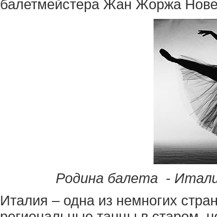
балетмейстера Жан Жоржа Нове
Родина балета - Итали
Италия – одна из немногих стра
региональные танцы в старом, н