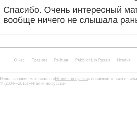
Спасибо. Очень интересный м
вообще ничего не слышала рань
О нас
Правила
Рейтинг
Pubblicità in Russia
Италия
Использование материалов «
Италия по-русски
» возможно только с пис
© (2004—2016) «
Италия по-русски
»