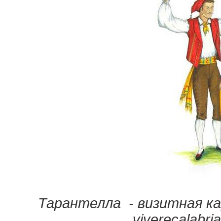
Тарантелла - визитная к
viverecalabri