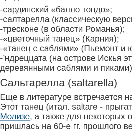
-сардинский «балло тондо»;
-салтарелла (классическую вер
-тресконе (в области Романья);
-«цветочный танец» (Карния);
-«танец с саблями» (Пьемонт и ю
-’ндреццата (на острове Искья э
деревянными саблями и пиками)
Сальтарелла (saltarella)
Еще в литературе встречается наз
Этот танец (итал. saltare - прыг
Молизе
, а также для некоторых
пришлась на 60-е гг. прошлого 