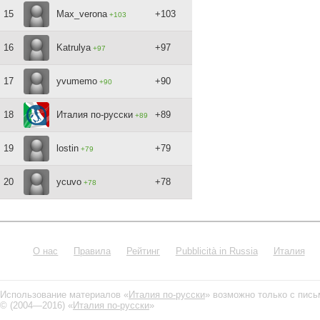
15
Max_verona
+103
+103
16
Katrulya
+97
+97
17
yvumemo
+90
+90
18
Италия по-русски
+89
+89
19
lostin
+79
+79
20
ycuvo
+78
+78
О нас
Правила
Рейтинг
Pubblicità in Russia
Италия
Использование материалов «
Италия по-русски
» возможно только с пис
© (2004—2016) «
Италия по-русски
»