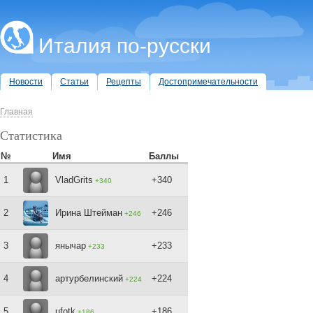
Италия по-русски
Новости
Статьи
Рецепты
Достопримечательности
Главная
Статистика
№
Имя
Баллы
1
VladGrits
+340
+340
2
Ирина Штейман
+246
+246
3
янычар
+233
+233
4
артурбелинский
+224
+224
5
ufotk
+186
+186