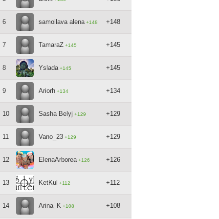
6
samoilava alena
+148
+148
7
TamaraZ
+145
+145
8
Yslada
+145
+145
9
Ariorh
+134
+134
10
Sasha Belyj
+129
+129
11
Vano_23
+129
+129
12
ElenaArborea
+126
+126
13
KetKul
+112
+112
14
Arina_K
+108
+108