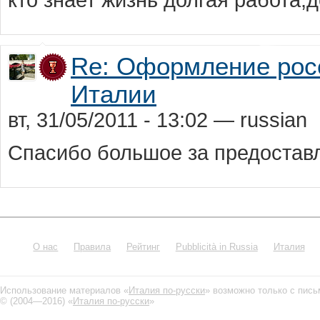
кто знает жизнь долгая работа,д
Re: Оформление росс
Италии
вт, 31/05/2011 - 13:02 — russian
Спасибо большое за предоста
О нас
Правила
Рейтинг
Pubblicità in Russia
Италия
Использование материалов «
Италия по-русски
» возможно только с пис
© (2004—2016) «
Италия по-русски
»