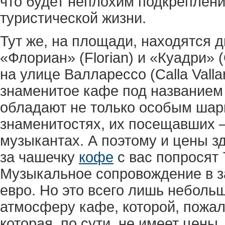
что будет неплохим подкреплен
туристической жизни.
Тут же, на площади, находятся 
«Флориан» (Florian) и «Куадри» 
на улице Валларессо (Calla Vall
знаменитое кафе под названием «
обладают не только особым шарм
знаменитостях, их посещавших –
музыкантах. А поэтому и цены з
за чашечку
кофе
с вас попросят 
Музыкальное сопровождение в за
евро. Но это всего лишь неболь
атмосферу кафе, которой, пожал
которая, по сути, не имеет цены.