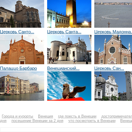
Церковь Санто...
Церковь Санта...
Церковь Мадонна.
Палаццо Барбаро
Венецианский...
Церковь Сан...
Города и курорты
Венеция
где поесть в Венеции
достопримечате
дня
посещение Венеции за 2 дня
что посмотреть в Венеции
Венец