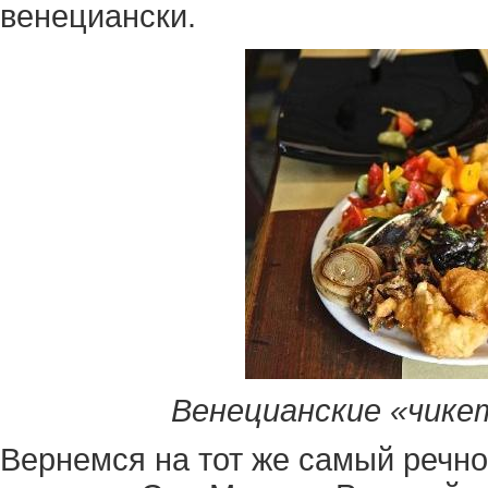
венециански.
Венецианские «чике
Вернемся на тот же самый речн