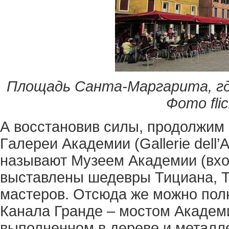
Площадь Санта-Маргарита, гд
Фото flic
А восстановив силы, продолжим
Гaлереи Академии (Gallerie dell
называют Музеем Академии (вход
выставлены шедевры Тициана, Т
мастеров. Отсюда же можно пол
Канала Гранде – мостом Академии
выполненном в дереве и метал