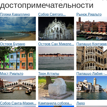
достопримечательности
Пляжи Каваллино
Собор Святого...
Рынок Риальто
Остров Бурано
Остров Сан Микеле...
Палаццо Контарини
Мост Риальто
Трон Аттилы
Палаццо Лабия -..
Собор Санта-Мария...
Кампанила собора...
Лидо