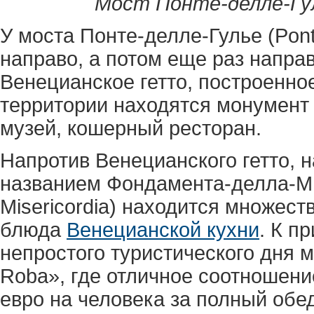
Мост Понте-делле-Гу
У моста Понте-делле-Гулье (Pont
направо, а потом еще раз направ
Венецианское гетто, построенное 
территории находятся монумент 
музей, кошерный ресторан.
Напротив Венецианского гетто, н
названием Фондамента-делла-Ми
Misericordia) находится множес
блюда
Венецианской кухни
. К п
непростого туристического дня м
Roba», где отличное соотношение
евро на человека за полный обед