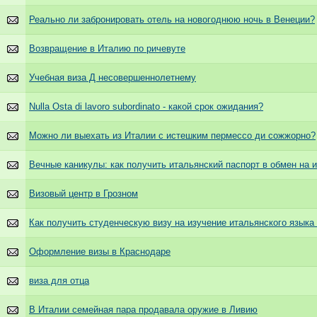
Реально ли забронировать отель на новогоднюю ночь в Венеции?
Возвращение в Италию по ричевуте
Учебная виза Д несовершеннолетнему
Nulla Osta di lavoro subordinato - какой срок ожидания?
Можно ли выехать из Италии с истешким пермессо ди сожжорно?
Вечные каникулы: как получить итальянский паспорт в обмен на 
Визовый центр в Грозном
Как получить студенческую визу на изучение итальянского языка
Оформление визы в Краснодаре
виза для отца
В Италии семейная пара продавала оружие в Ливию