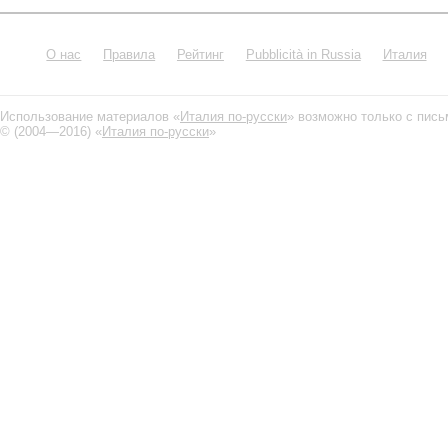
О нас
Правила
Рейтинг
Pubblicità in Russia
Италия
Использование материалов «
Италия по-русски
» возможно только с пис
© (2004—2016) «
Италия по-русски
»