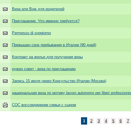
Виза или Внж для родителей
Приглашение. Что именно требуется?
Permesso di soggiorno
Превышен срок пребывания в Италии (90 дней)
Контракт на жилье для получения визы
нужен совет - виза по приглашению
Запись 15 июля через Консульство Италии (Москва)
национальная виза по мотиву lavoro autonomo per liberi professionis
СОС воссоединение семьи с сыном
1
2
3
4
5
6
7