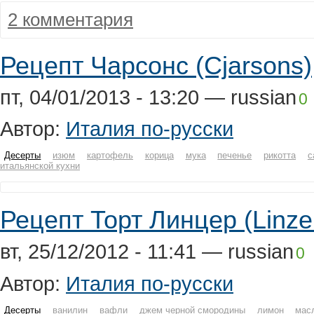
2 комментария
Рецепт Чарсонс (Cjarsons)
пт, 04/01/2013 - 13:20 —
russian
0
Автор:
Италия по-русски
Десерты
изюм
картофель
корица
мука
печенье
рикотта
с
итальянской кухни
Рецепт Торт Линцер (Linze
вт, 25/12/2012 - 11:41 —
russian
0
Автор:
Италия по-русски
Десерты
ванилин
вафли
джем черной смородины
лимон
мас