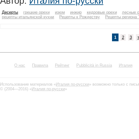
Автор:
Италия по-русски
Десерты
грецкие орехи
изюм
инжир
кедровые орехи
лесные 
рецепты итальянской кухни
Рецепты к Рождеству
Рецепты региона 
1
2
3
О нас
Правила
Рейтинг
Pubblicità in Russia
Италия
Использование материалов «
Италия по-русски
» возможно только с пис
© (2004—2016) «
Италия по-русски
»