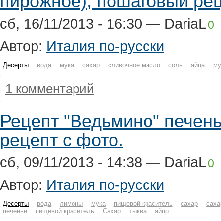
пирожное), пошаговый рец
сб, 16/11/2013 - 16:30 — DariaL
0
Автор:
Италия по-русски
Десерты
вода
мука
сахар
сливочное масло
соль
яйца
му
1 комментарий
Рецепт "Ведьмино" печень
рецепт с фото.
сб, 09/11/2013 - 14:38 — DariaL
0
Автор:
Италия по-русски
Десерты
вода
лимоны
мука
пищевой краситель
сахар
саха
печенье
пищевой краситель
Сахар
тыква
яйцо