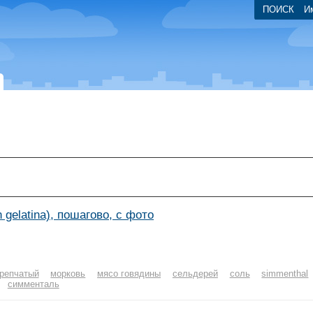
ПОИСК
И
 gelatina), пошагово, с фото
 репчатый
морковь
мясо говядины
сельдерей
соль
simmenthal
симменталь