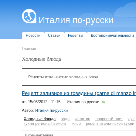
Италия по-русски
Новости
Статьи
Рецепты
Достопримечательности
Главная
Холодные блюда
Рецепты итальянских холодных блюд.
Рецепт заливное из говядины (carne di manzo in
вт, 15/05/2012 - 11:15 — Италия по-русски
+89
Автор:
Италия по-русски
Холодные блюда
вода
желатин
лавровый лист
лук
кухня региона Пьемонт
мясо
рецепт итальянской кухни
8 комментариев