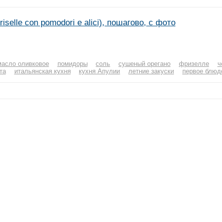
elle con pomodori e alici), пошагово, с фото
масло оливковое
помидоры
соль
сушеный орегано
фризелле
ч
та
итальянская кухня
кухня Апулии
летние закуски
первое блюд