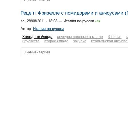
Рецепт Фризелле с помидорами и анчоусами (fris
вс, 28/08/2011 - 18:08 — Италия по-русски
+89
Автор:
Италия по-русски
Холодные блюда
анчоусы соленые в масле
базилик
брускетта
второе блюдо
закуска
итальянская антипас
8 комментариев