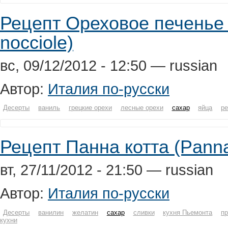
Рецепт Ореховое печенье (B
nocciole)
вс, 09/12/2012 - 12:50 — russian
Автор:
Италия по-русски
Десерты
ваниль
грецкие орехи
лесные орехи
сахар
яйца
ре
Рецепт Панна котта (Panna
вт, 27/11/2012 - 21:50 — russian
Автор:
Италия по-русски
Десерты
ванилин
желатин
сахар
сливки
кухня Пьемонта
п
кухни