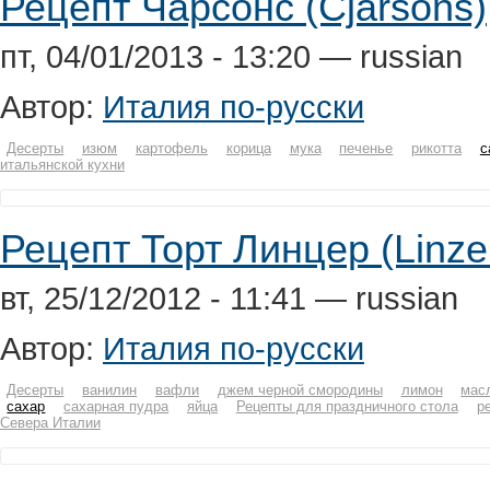
Рецепт Чарсонс (Cjarsons)
пт, 04/01/2013 - 13:20 — russian
Автор:
Италия по-русски
Десерты
изюм
картофель
корица
мука
печенье
рикотта
с
итальянской кухни
Рецепт Торт Линцер (Linze
вт, 25/12/2012 - 11:41 — russian
Автор:
Италия по-русски
Десерты
ванилин
вафли
джем черной смородины
лимон
мас
сахар
сахарная пудра
яйца
Рецепты для праздничного стола
р
Севера Италии