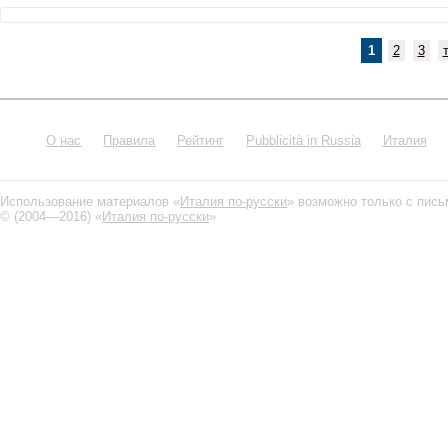
1
2
3
О нас
Правила
Рейтинг
Pubblicità in Russia
Италия
Использование материалов «
Италия по-русски
» возможно только с пис
© (2004—2016) «
Италия по-русски
»