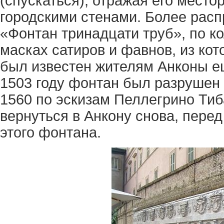
(спускаться), отражая его место
городскими стенами. Более расп
«Фонтан тринадцати труб», по к
масках сатиров и фавнов, из кот
был известен жителям Анконы ещ
1503 году фонтан был разрушен 
1560 по эскизам Пеллегрино Тиб
вернуться в Анкону снова, пере
этого фонтана.