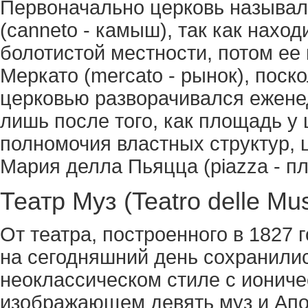
Первоначально церковь называл
(canneto - камыш), так как наход
болотистой местности, потом ее
Меркато (mercato - рынок), поск
церковью разворачивался ежене
лишь после того, как площадь у
полномочия властных структур, 
Мария делла Пьяцца (piazza - п
Театр Муз (Teatro delle Mu
От театра, построенного в 1827 
на сегодняшний день сохранилис
неоклассическом стиле с ионич
изображающем девять муз и Апол