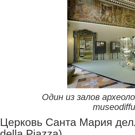
Один из залов археол
m
useodiff
Церковь Санта Мария делл
della Piazza)