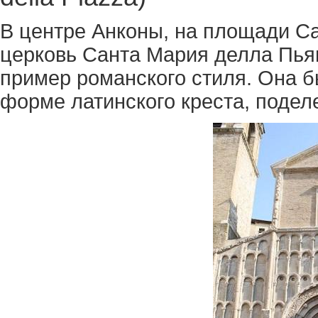
В центре Анконы, на площади Са
церковь Санта Мария делла Пья
пример романского стиля. Она бы
форме латинского креста, подел