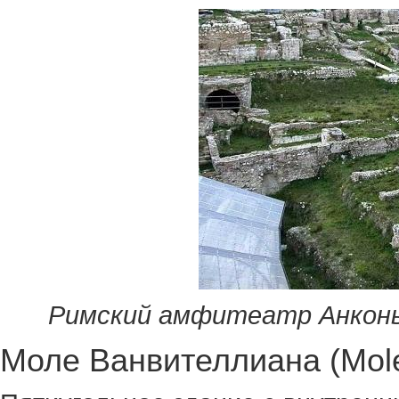
Римский амфитеатр Анкон
Моле Ванвителлиана (Mole 