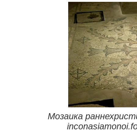
Мозаика раннехрист
i
nconasiamonoi.f