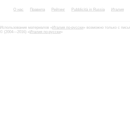
О нас
Правила
Рейтинг
Pubblicità in Russia
Италия
Использование материалов «
Италия по-русски
» возможно только с пис
© (2004—2016) «
Италия по-русски
»