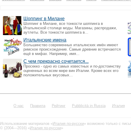
Шоппинг в Милане
Шоппинг в Милане, все тонкости шоппинга в
Итальянской столице моды. Магазины, распродажи,
аутлеты. Все тонкости шоппинга в...
Итальянские имена
Большинство современных итальянских имён имеют
римское происхождение. Самые древние встречаются
ещё в мифах. Например, имя...
С чем прекрасно сочетается...
Просекко - одно из самых известных и по-достоинству
оцененных во всем мире вин Италии. Кроме всех его
положительных вкусовых...
О нас
Правила
Рейтинг
Pubblicità in Russia
Италия
Использование материалов «
Италия по-русски
» возможно только с пис
© (2004—2016) «
Италия по-русски
»