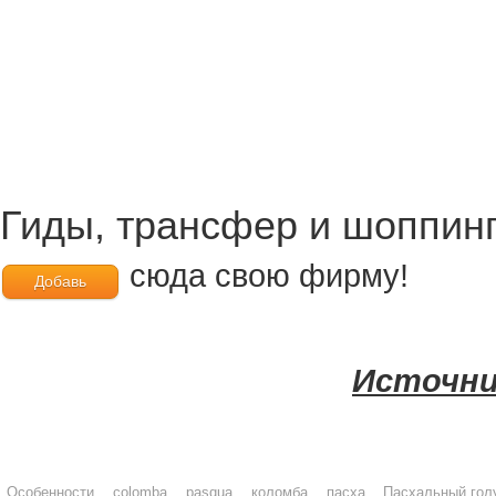
Гиды, трансфер и шоппин
сюда свою фирму!
Добавь
Источни
Особенности
colomba
pasqua
коломба
пасха
Пасхальный гол