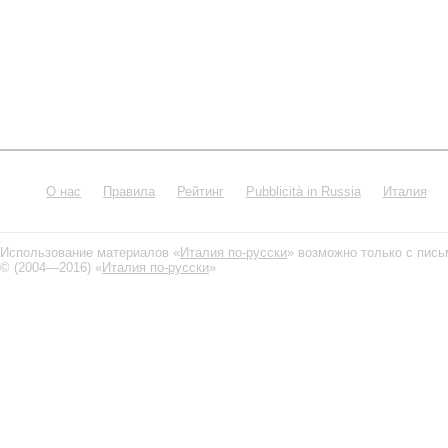
О нас
Правила
Рейтинг
Pubblicità in Russia
Италия
Использование материалов «
Италия по-русски
» возможно только с пис
© (2004—2016) «
Италия по-русски
»