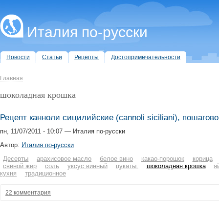
Италия по-русски
Новости
Статьи
Рецепты
Достопримечательности
Главная
шоколадная крошка
Рецепт канноли сицилийские (cannoli siciliani), пошагово
пн, 11/07/2011 - 10:07 — Италия по-русски
Автор:
Италия по-русски
Десерты
арахисовое масло
белое вино
какао-порошок
корица
свиной жир
соль
уксус винный
цукаты.
шоколадная крошка
я
кухня
традиционное
22 комментария