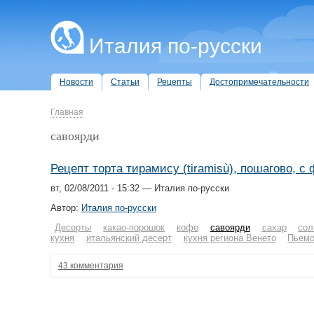
Италия по-русски
Новости
Статьи
Рецепты
Достопримечательности
Главная
савоярди
Рецепт торта тирамису (tiramisù), пошагово, с
вт, 02/08/2011 - 15:32 — Италия по-русски
Автор:
Италия по-русски
Десерты
какао-порошок
кофе
савоярди
сахар
сол
кухня
итальянский десерт
кухня региона Венето
Пьемо
43 комментария