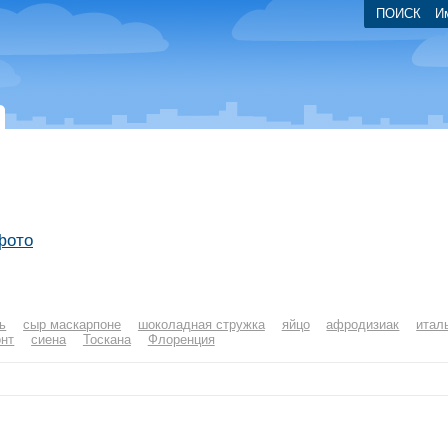
ПОИСК
И
 фото
ь
сыр маскарпоне
шоколадная стружка
яйцо
афродизиак
итал
нт
сиена
Тоскана
Флоренция