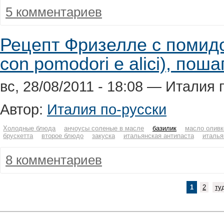
5 комментариев
Рецепт Фризелле с помидор
con pomodori e alici), поша
вс, 28/08/2011 - 18:08 — Италия 
Автор:
Италия по-русски
Холодные блюда
анчоусы соленые в масле
базилик
масло оливк
брускетта
второе блюдо
закуска
итальянская антипаста
италья
8 комментариев
1
2
ту