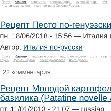
Паста
базилик
бешамель
говяжий фарш
куриный фарш
лук
итальянская кухня
кухня региона Эмилия Романья
Рецепт Песто по-генуэзск
пн, 18/06/2018 - 15:56 — Италия 
Автор:
Италия по-русски
Соусы
базилик
кедровые орехи
масло оливковое
соль
сыр п
соусы
Кухня Лигурии
песто дженовезе
по-генуэзски
22 комментария
Рецепт Молодой картофел
базилика (Patatine novelle a
пт, 11/01/2013 - 21:07 — russian