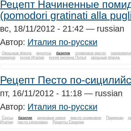
Рецепт Начиненные помид
(pomodori gratinati alla pugl
вс, 18/11/2012 - 21:42 — russian
Автор:
Италия по-русски
Овощные блюда
анчоусы
базилик
оливковое масло
панировочн
помидор
кухня Италии
кухня региона Пулья
овощные блюда
Рецепт Песто по-сицилийски
пт, 16/11/2012 - 11:18 — russian
Автор:
Италия по-русски
Соусы
базилик
кедровые орехи
масло оливковое
Пармезан
п
Италии
песто сичилиано
Рецепты Сицилии