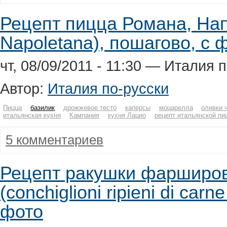
Рецепт пицца Романа, Нап
Napoletana), пошагово, с 
чт, 08/09/2011 - 11:30 — Италия 
Автор:
Италия по-русски
Пицца
базилик
дрожжевое тесто
каперсы
моцарелла
оливки 
итальянская кухня
Кампания
кухня Лацио
рецепт итальянской пи
5 комментариев
Рецепт ракушки фарширов
(conchiglioni ripieni di carn
фото