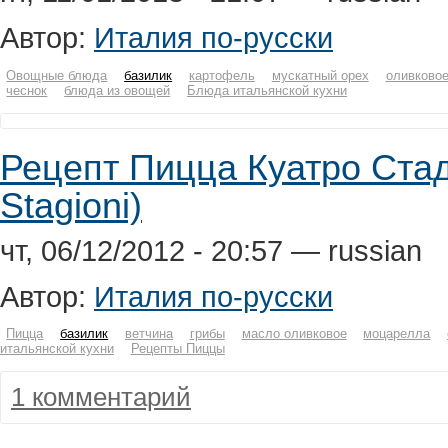
Автор:
Италия по-русски
Овощные блюда
базилик
картофель
мускатный орех
оливково
чеснок
блюда из овощей
Блюда итальянской кухни
Рецепт Пицца Куатро Стад
Stagioni)
чт, 06/12/2012 - 20:57 — russian
Автор:
Италия по-русски
Пицца
базилик
ветчина
грибы
масло оливковое
моцарелла
итальянской кухни
Рецепты Пиццы
1 комментарий