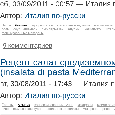
сб, 03/09/2011 - 00:57 — Италия 
Автор:
Италия по-русски
Паста
базилик
лук репчатый
макаронные изделия
масло оливк
соль
соус бешамель
сыр пармезан
Апулии
Базиликаты
италь
фаршированные макароны
9 комментариев
Рецепт салат средиземно
(insalata di pasta Mediterr
вт, 30/08/2011 - 17:43 — Италия 
Автор:
Италия по-русски
Салаты
базилик
консервированный тунец
макароны
масло олив
вино
итальянская кухня
итальянские салаты
макароны
рецепт 