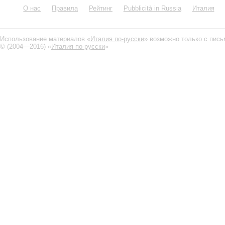
О нас
Правила
Рейтинг
Pubblicità in Russia
Италия
Использование материалов «
Италия по-русски
» возможно только с пис
© (2004—2016) «
Италия по-русски
»