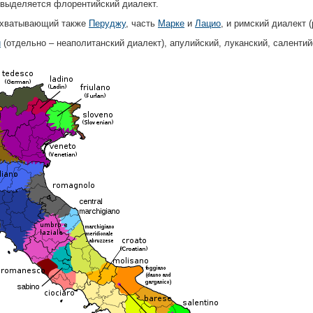
 выделяется флорентийский диалект.
ахватывающий также
Перуджу
, часть
Марке
и
Лацио
, и римский диалект 
и
(отдельно – неаполитанский диалект), апулийский, луканский, салентий