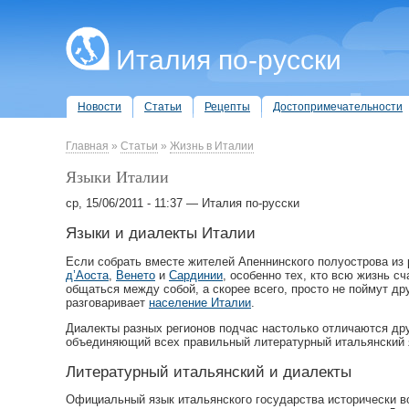
Италия по-русски
Новости
Статьи
Рецепты
Достопримечательности
Главная
»
Статьи
»
Жизнь в Италии
Языки Италии
ср, 15/06/2011 - 11:37 — Италия по-русски
Языки и диалекты Италии
Если собрать вместе жителей Апеннинского полуострова из 
д’Аоста
,
Венето
и
Сардинии
, особенно тех, кто всю жизнь с
общаться между собой, а скорее всего, просто не поймут др
разговаривает
население Италии
.
Диалекты разных регионов подчас настолько отличаются дру
объединяющий всех правильный литературный итальянск
Литературный итальянский и диалекты
Официальный язык итальянского государства исторически во