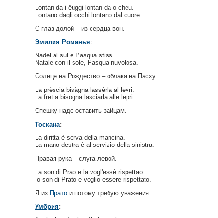
Lontan da-i êuggi lontan da-o chèu.
Lontano dagli occhi lontano dal cuore.
С глаз долой – из сердца вон.
Эмилия Романья
:
Nadel al sul e Pasqua stiss.
Natale con il sole, Pasqua nuvolosa.
Солнце на Рождество – облака на Пасху.
La prèscia bisàgna lassèrla al levri.
La fretta bisogna lasciarla alle lepri.
Спешку надо оставить зайцам.
Тоскана
:
La diritta è serva della mancina.
La mano destra è al servizio della sinistra.
Правая рука – слуга левой.
La son di Prao e la vogl'essè rispettao.
Io son di Prato e voglio essere rispettato.
Я из
Прато
и потому требую уважения.
Умбрия
: