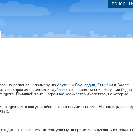
ПОИСК
И
разных регионов, к примеру, из
Апулии
и
Ломбардии
,
Сицилии
и
Валле
частливо прожил в сельской глубинке, то... вряд ли они смогут свободно
уг друга. Причиной тому – огромное количество диалектов, на которых
г от друга, что кажутся абсолютно разными языками. На помощь приход
ий язык.
сходит к тосканскому литературному, впервые использовать который в 