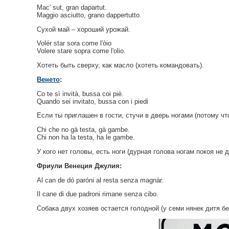
Mac' sut, gran dapartut.
Maggio asciutto, grano dappertuttо.
Сухой май – хороший урожай.
Volér star sora come l'òio
Volere stare sopra come l'olio.
Хотеть быть сверху, как масло (хотеть командовать).
Венето
:
Co te sì invità, bussa coi piè.
Quando sei invitato, bussa con i piedi
Если ты приглашен в гости, стучи в дверь ногами (потому чт
Chi che no gà testa, gà gambe.
Chi non ha la testa, ha le gambe.
У кого нет головы, есть ноги (дурная голова ногам покоя не д
Фриули Венеция Джулия:
Al can de dó paróni al resta senza magnàr.
Il cane di due padroni rimane senza cibo.
Собака двух хозяев остается голодной (у семи нянек дитя бе