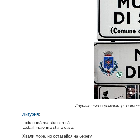
Двуязычный дорожный указатель (
Лигурия
:
Loda ö mà ma stanni a cà.
Loda il mare ma stai a casa.
Хвали море, но оставайся на берегу.