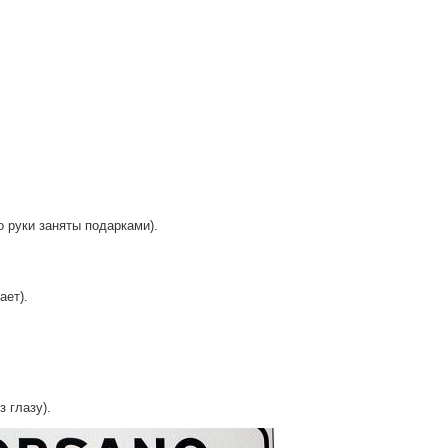
о руки заняты подарками).
ает).
з глазу).