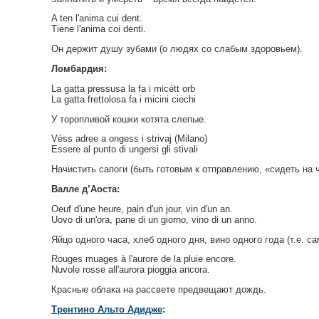
A ten l'anima cui dent.
Tiene l'anima coi denti.
Он держит душу зубами (о людях со слабым здоровьем).
Ломбардия:
La gatta pressusa la fa i micétt orb
La gatta frettolosa fa i micini ciechi
У торопливой кошки котята слепые.
Vèss adree a ongess i strivaj (Milano)
Essere al punto di ungersi gli stivali
Начистить сапоги (быть готовым к отправлению, «сидеть на 
Валле д’Аоста:
Oeuf d'une heure, pain d'un jour, vin d'un an.
Uovo di un'ora, pane di un giorno, vino di un anno.
Яйцо одного часа, хлеб одного дня, вино одного года (т.е. с
Rouges muages à l'aurore de la pluie encore.
Nuvole rosse all'aurora pioggia ancora.
Красные облака на рассвете предвещают дождь.
Трентино Альто Адидже
: