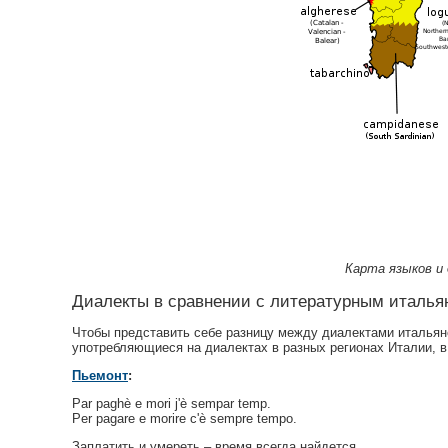
Карта языков и 
Диалекты в сравнении с литературным италья
Чтобы представить себе разницу между диалектами итальянс
употребляющиеся на диалектах в разных регионах Италии, 
Пьемонт
:
Par paghè e mori j'è sempar temp.
Per pagare e morire c'è sempre tempo.
Заплатить и умереть – время всегда найдется.