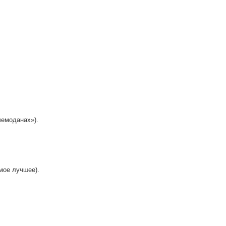
чемоданах»).
амое лучшее).