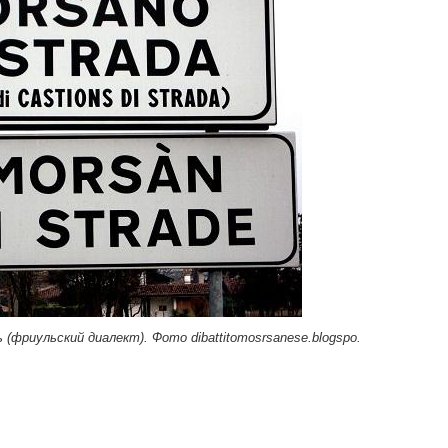
фриульский диалект). Фото dibattitomosrsanese.blogspo.