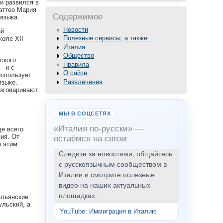
и развился в
Маттео Мария
Содержимое
языка.
Новости
ый
Полезные сервисы, а также..
коле XII
Италия
Общество
ского
Правила
– и с
О сайте
использует
Развлечения
языке.
азговаривают
МЫ В СОЦСЕТЯХ
«Италия по-русски» —
де всего
ия. От
остаёмся на связи
о этим
Следите за новостями, общайтесь
с русскоязычным сообществом в
Италии и смотрите полезные
видео на наших актуальных
площадках.
альянские
ульский, а
YouTube: Иммиграция в Италию