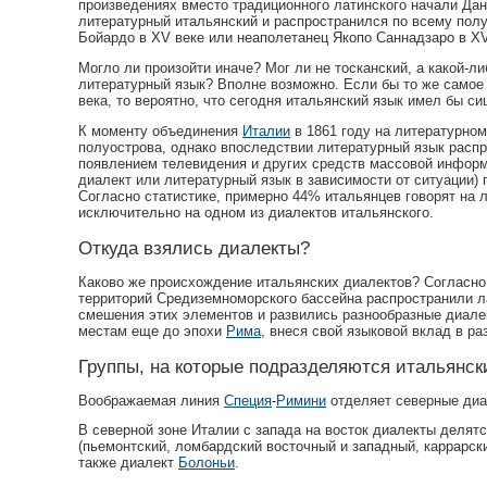
произведениях вместо традиционного латинского начали Дант
литературный итальянский и распространился по всему полуо
Бойардо в XV веке или неаполетанец Якопо Саннадзаро в XVI
Могло ли произойти иначе? Мог ли не тосканский, а какой-
литературный язык? Вполне возможно. Если бы то же самое п
века, то вероятно, что сегодня итальянский язык имел бы 
К моменту объединения
Италии
в 1861 году на литературно
полуострова, однако впоследствии литературный язык распр
появлением телевидения и других средств массовой информа
диалект или литературный язык в зависимости от ситуации) 
Согласно статистике, примерно 44% итальянцев говорят на
исключительно на одном из диалектов итальянского.
Откуда взялись диалекты?
Каково же происхождение итальянских диалектов? Согласно 
территорий Средиземноморского бассейна распространили ла
смешения этих элементов и развились разнообразные диале
местам еще до эпохи
Рима
, внеся свой языковой вклад в р
Группы, на которые подразделяются итальянск
Воображаемая линия
Специя
-
Римини
отделяет северные диа
В северной зоне Италии с запада на восток диалекты делятс
(пьемонтский, ломбардcкий восточный и западный, каррарски
также диалект
Болоньи
.