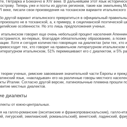
е, Петрарка и Боккаччо в XIV веке. В дальнейшем этот язык историческ
строву. Теперь уже и поэты из других регионов, такие как эмильянец 
 веке, писали свои произведения на тосканском варианте итальянского 
либо другой вариант итальянского превратиться в официальный правильн
роизошло не в тосканской, а, к примеру, в сицилианской поэтической ш
сицилийские особенности. Но это лишь предположения ученых.
м итальянском говорил еще очень небольшой процент населения Апеннин
остранился, во-первых, благодаря обязательному образованию, а позже 
ции. Хотя и сегодня количество говорящих на диалектах (или тех, кто 
превосходит тех, кто говорит на правильном литературном итальянском 
 литературном итальянском, 51% перемешивают его с диалектом, и 5% р
теории ученых, римские завоевания значительной части Европы и преж
тинский язык, «накладывая» его на различные говоры местного населен
кты Италии. Согласно другой версии, латиноязычные племена прошли п
азвитие местных диалектов.
ие диалекты
лекты от южно-центральных.
я на галло-романские (окситанские и франкопрованскальские), галло-ит
й, лигурский, эмилианский, романьольский), венетский, ладинский, фри