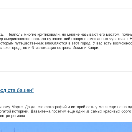
ка. Неаполь многие критиковали, но многие называют его местом, полн
ер американского портала путешествий говоря о смешанных чувствах к 
 которым путешественник влюбляются в этот город. У вас есть возможно
только город, но и близлежащие острова Искья и Капри.
род ста башен"
чному Марке. Да-да, его фотографий и историй есть у меня еще не на од
богатой историей. Давайте-ка посетим еще один из самых красивых борго
ентре региона.