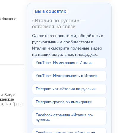
МЫ В СОЦСЕТЯХ
о балкона
«Италия по-русски» —
остаёмся на связи
Следите за новостями, общайтесь с
русскоязычным сообществом в
Италии и смотрите полезные видео
на наших актуальных площадках.
YouTube: Иммиграция в Италию
YouTube: Недвижимость в Италии
Telegram-чат «Италия по-русски»
 избитую
сканские
Telegram-группа об иммиграции
к, как Греве
Facebook-страница «Италия по-
русски»
Facebook-комьюнити «Италия по-