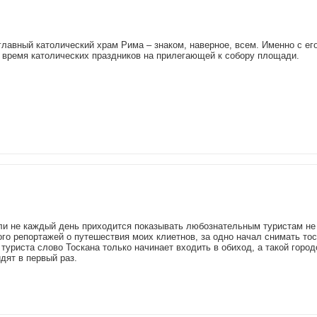
главный католический храм Рима – знаком, наверное, всем. Именно с ег
время католических праздников на прилегающей к собору площади.
ь ли не каждый день приходится показывать любознательным туристам не
ного репортажей о путешествия моих клиетнов, за одно начал снимать то
уриста слово Тоскана только начинает входить в обиход, а такой городо
дят в первый раз.