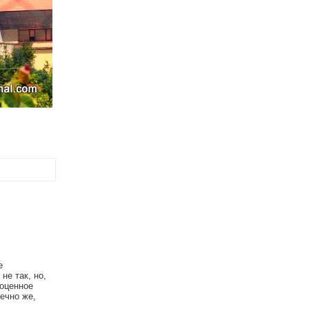
е
не так, но,
ноценное
нечно же,