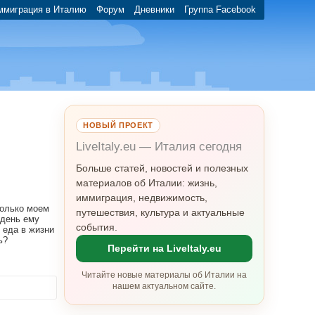
ммиграция в Италию
Форум
Дневники
Группа Facebook
НОВЫЙ ПРОЕКТ
LiveItaly.eu — Италия сегодня
Больше статей, новостей и полезных
материалов об Италии: жизнь,
иммиграция, недвижимость,
только моем
путешествия, культура и актуальные
 день ему
события.
 еда в жизни
ь?
Перейти на LiveItaly.eu
Читайте новые материалы об Италии на
нашем актуальном сайте.