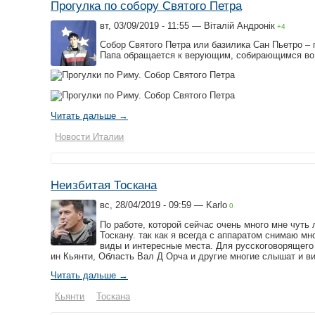
Прогулка по собору Святого Петра
вт, 03/09/2019 - 11:55 — Віталій Андронік
+4
Собор Святого Петра или базилика Сан Пьетро – 
Папа обращается к верующим, собирающимся во 
Читать дальше →
Новости Италии
Неизбитая Тоскана
вс, 28/04/2019 - 09:59 — Karlo
0
По работе, которой сейчас очень много мне чут
Тоскану. так как я всегда с аппаратом снимаю м
виды и интересные места. Для русскоговорящего т
ин Кьянти, Область Вал Д Орча и другие многие слышат и ви
Читать дальше →
Кьянти
Тоскана