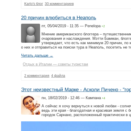
Karlo's блог
30 комментариев
20 причин влюбиться в Неаполь
пт, 05/04/2019 - 11:35 — Penelopa
+2
Мнение американского блоггера – путешественни
очарования и наслаждения. Мэтти Бамман, блогг
утверждает, что есть как минимум 20 причин, по
о них и отправиться на поиски тура в Неаполь, посетить не 
Читать дальше →
Отдых в Италии — советы туристам
2 комментария
4 файла
Этот неизвестный Марке - Асколи Пичено - "го
пн, 18/02/2019 - 12:46 — Кампана
+4
А сейчас я хочу вернуться к новой любви - солне
ведь эти края - благодатная и красивая земля с 
городок Сарнано, расположенный практически в ц