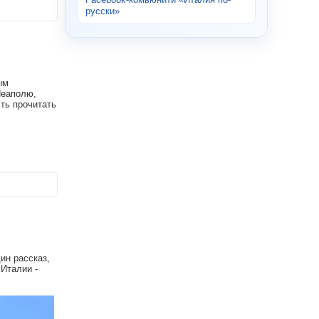
русски»
ым
Неаполю,
сть прочитать
ин рассказ,
 Италии -