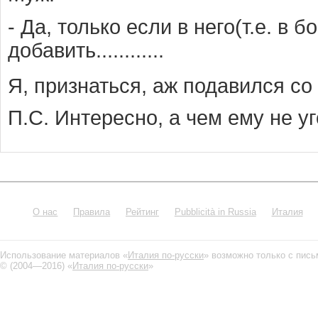
- Да, только если в него(т.е. в
добавить............
Я, признаться, аж подавился со
П.С. Интересно, а чем ему не 
О нас
Правила
Рейтинг
Pubblicità in Russia
Италия
Использование материалов «
Италия по-русски
» возможно только с пис
© (2004—2016) «
Италия по-русски
»