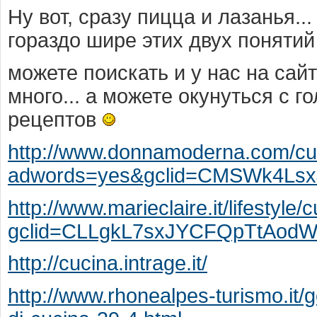
Ну вот, сразу пицца и лазанья..
гораздо шире этих двух поняти
можете поискать и у нас на сай
много... а можете окунуться с 
рецептов
http://www.donnamoderna.com/cuci
adwords=yes&gclid=CMSWk4L
http://www.marieclaire.it/lifestyle/
gclid=CLLgkL7sxJYCFQpTtAod
http://cucina.intrage.it/
http://www.rhonealpes-turismo.it/g