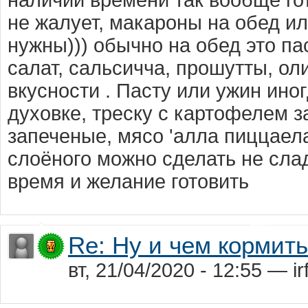
наличии времени так вообще гот
не жалует, макароны на обед и
нужны))) обычно на обед это пас
салат, сальсичча, прошутты, ол
вкусности . Пасту или ужин ино
духовке, треску с картофелем з
запеченые, мясо 'алла пиццаела
слоёного можно сделать не слад
время и желание готовить
Re: Ну и чем кормит
вт, 21/04/2020 - 12:55 — ir