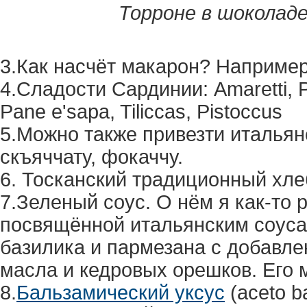
Торроне в шоколаде.
3.Как насчёт макарон? Наприме
4.Сладости Сардинии: Amaretti, Pa
Pane e'sapa, Tiliccas, Pistoccus
5.Можно также привезти итальян
скъяччату, фокаччу.
6. Тосканский традиционный хле
7.Зеленый соус. О нём я как-то 
посвящённой итальянским соусам
базилика и пармезана с добавле
масла и кедровых орешков. Его м
8.
Бальзамический уксус
(aceto b