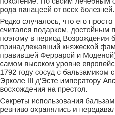
поколение. По своим лечебным с
рода панацеей от всех болезней.
Редко случалось, что его просто
считался подарком, достойным 
поэтому в период Возрождения б
принадлежавший княжеской фами
правившей Феррарой и Моденой)
самом высоком уровне европейск
1792 году сосуд с бальзамиком 
Эрколе III д‘Эсте императору Авс
восхождения на престол.
Секреты использования бальзами
ревниво охранялись и передавал