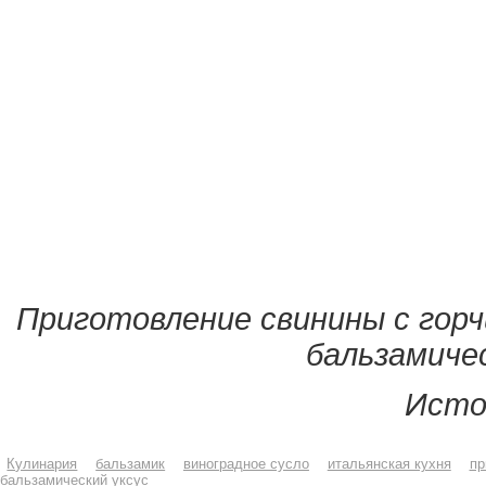
Приготовление свинины с гор
бальзамиче
Исто
Кулинария
бальзамик
виноградное сусло
итальянская кухня
пр
бальзамический уксус