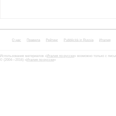
О нас
Правила
Рейтинг
Pubblicità in Russia
Италия
Использование материалов «
Италия по-русски
» возможно только с пис
© (2004—2016) «
Италия по-русски
»