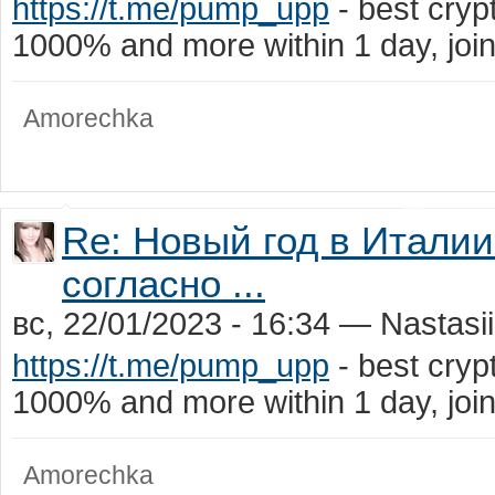
https://t.me/pump_upp
- best cry
1000% and more within 1 day, jo
Amorechka
Re: Новый год в Италии:
согласно ...
вс, 22/01/2023 - 16:34 — Nastasi
https://t.me/pump_upp
- best cry
1000% and more within 1 day, jo
Amorechka