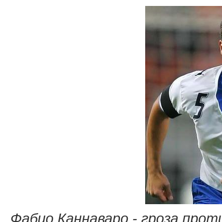
Фабио Каннаваро - гроза про