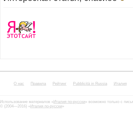
О нас
Правила
Рейтинг
Pubblicità in Russia
Италия
Использование материалов «
Италия по-русски
» возможно только с пис
© (2004—2016) «
Италия по-русски
»