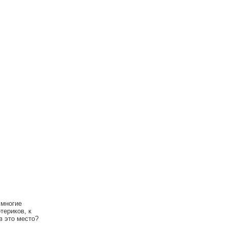
 многие
териков, к
в это место?