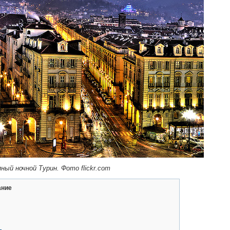
ный ночной Турин. Фото flickr.com
ание