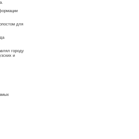
а.
 формации
орпостом для
ода
авлял городу
узских и
самых