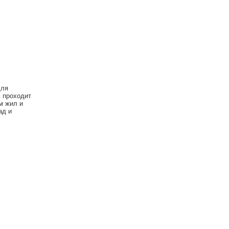
для
ь проходит
м жил и
ад и