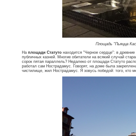
Площадь "Пьяцца Каст
На
площади Статуто
находится "Черное сердце": в древние
публичных казней. Многие обитатели на всякий случай стара
сорок пятая параллель? Недалеко от площади Статуто расп
работал сам Нострадамус. Говорят, на доме была закреплена
чистилище, жил Нострадамус. Я зовусь победой: того, кто ме