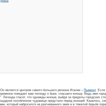
Турина
 Он является центром самого большого региона Италии –
Пьемонт
. Если
епременно поведает вам легенду о быке, спасшего юношу. Ведь имя горо
ык". Легенда гласит, что однажды юноша, выйдя за пределы городских сте
пощадное озлобленное чудовище предстало перед юношей. Казалось, см
ами, который набросился на разгневанного змея и в тяжелой борьбе пор