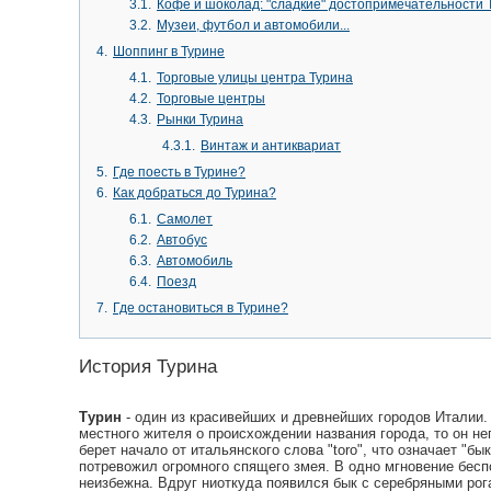
3.1.
Кофе и шоколад: "сладкие" достопримечательности 
3.2.
Музеи, футбол и автомобили...
4.
Шоппинг в Турине
4.1.
Торговые улицы центра Турина
4.2.
Торговые центры
4.3.
Рынки Турина
4.3.1.
Винтаж и антиквариат
5.
Где поесть в Турине?
6.
Как добраться до Турина?
6.1.
Самолет
6.2.
Автобус
6.3.
Автомобиль
6.4.
Поезд
7.
Где остановиться в Турине?
История Турина
Турин
- один из красивейших и древнейших городов Италии.
местного жителя о происхождении названия города, то он н
берет начало от итальянского слова "toro", что означает "б
потревожил огромного спящего змея. В одно мгновение бес
неизбежна. Вдруг ниоткуда появился бык с серебряными рог