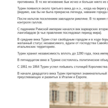
противника. В то же мгновение бык исчез и больше никто из 
Турин появился около третьего века до н.э., когда на берег
(видимо, как бы ни была прекрасна легенда, навание города
После кельтов поселением завладели римляне. В то время 
контроля галлов.
С падением Римской империи начался век варварских вторже
лангобардов (в чье правление последовал период мира).
В средние века Турин стал свободным городом и в ходе бор
желанный статус независимого, вдали от господства Савойс
итальянских территориях.
Турин хранил независимость вплоть до 1280 года, пока импер
В пятнадцатом веке в Турине состоялось политическое объед
С 1861 по 1864 Турин успел побывать столицей Королевств
В начале двадцатого века Турин претерпел знаменательный 
преуспевающих и развитых в Италии и Европе.