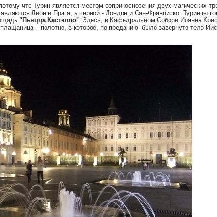
 потому что Турин является местом соприкосновения двух магических тр
являются Лион и Прага, а черной - Лондон и Сан-Франциско. Туринцы гов
лощадь
"Пьяцца Кастелло"
. Здесь, в Кафедральном Соборе Иоанна Крес
 плащаница – полотно, в которое, по преданию, было завернуто тело Ии