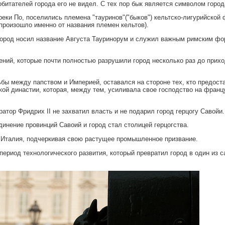
обитателей города его не видел. С тех пор бык является символом город
у реки По, поселились племена "тауринов"("быков") кельтско-лигурийской
 произошло именно от названия племен кельтов).
город носил название Августа Тауринорум и служил важным римским ф
ний, которые почти полностью разрушили город несколько раз до прих
ьбы между папством и Империей, оставался на стороне тех, кто предост
кой династии, которая, между тем, усиливала свое господство на франц
атор Фридрих II не захватил власть и не подарил город герцогу Савойи.
инение провинций Савоий и город стал столицей герцогства.
а Италия, подчеркивая свою растущее промышленное призвание.
период технологического развития, который превратил город в один из 