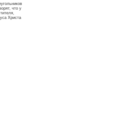
еугольников
орят, что у
тителя,
суса Христа