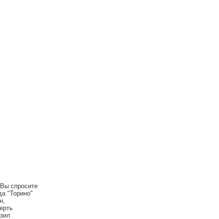
 Вы спросите
да "Торино"
н,
ерть
азил