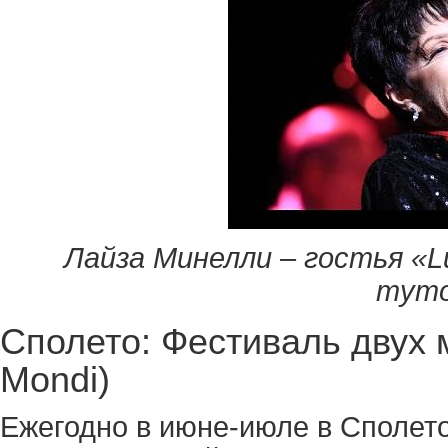
Лайза Минелли – гостья «L
mymov
Сполето: Фестиваль двух м
Mondi)
Ежегодно в июне-июле в Сполето