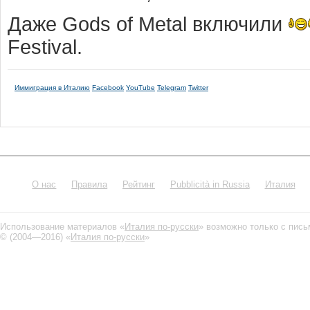
Даже Gods of Metal включили
Festival.
Иммиграция в Италию
Facebook
YouTube
Telegram
Twitter
О нас
Правила
Рейтинг
Pubblicità in Russia
Италия
Использование материалов «
Италия по-русски
» возможно только с пис
© (2004—2016) «
Италия по-русски
»