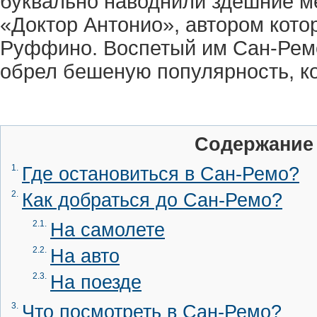
буквально наводнили здешние м
«Доктор Антонио», автором кото
Руффино. Воспетый им Сан-Ремо
обрел бешеную популярность, кот
Содержание
1.
Где остановиться в Сан-Ремо?
2.
Как добраться до Сан-Ремо?
2.1.
На самолете
2.2.
На авто
2.3.
На поезде
3.
Что посмотреть в Сан-Ремо?