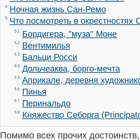
4.
Ночная жизнь Сан-Ремо
5.
Что посмотреть в окрестностях
5.1.
Бордигера, "муза" Моне
5.2.
Вентимилья
5.3.
Бальци Росси
5.4.
Дольчеаква, борго-мечта
5.5.
Априкале, деревня художник
5.6.
Пинья
5.7.
Перинальдо
5.8.
Княжество Себорга (Principato
Помимо всех прочих достоинств