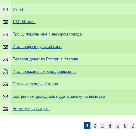
philips
1001 Италия
Прошу помочь мне с выбором города.
Итальянцы и русский язык
Перевод денег из России в Италию
Итальянская свекровь донимает...
Оптовые склады Италии
Экстренный доход: как подать заявку на выплаты
Не могу привыкнуть
1
2
3
4
5
6
7