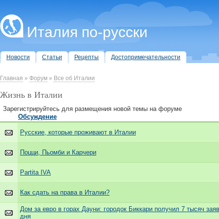
Италия по-русски
Новости
Статьи
Рецепты
Достопримечательности
Главная
»
Форум
»
Все об Италии
Жизнь в Италии
Зарегистрируйтесь для размещения новой темы на форуме
Обсуждение
Русские, которые проживают в Италии
Поцци, Пьомби и Карчери
Partita IVA
Как сдать на права в Италии?
Дом за евро в горах Дауни: городок Биккари получил 7 тысяч заяв
дня