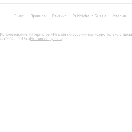
О нас
Правила
Рейтинг
Pubblicità in Russia
Италия
Использование материалов «
Италия по-русски
» возможно только с пис
© (2004—2016) «
Италия по-русски
»