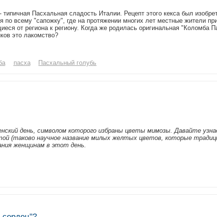
 типичная Пасхальная сладость Италии. Рецепт этого кекса был изобре
 по всему "сапожку", где на протяжении многих лет местные жители пр
еся от региона к региону. Когда же родилась оригинальная "Коломба П
ков это лакомство?
ба
пасха
Пасхальный голубь
нский день, символом которого избраны цветы мимозы. Давайте узна
той (таково научное название милых желтых цветов, которые традиц
ания женщинам в этот день.
 сердец"?