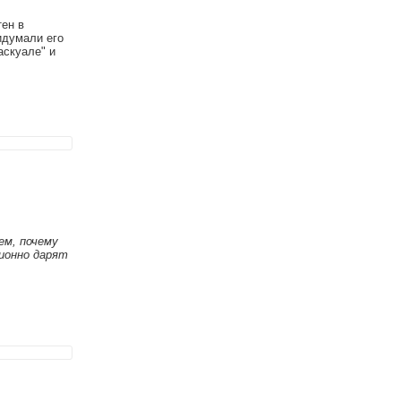
тен в
идумали его
аскуале" и
ем, почему
ионно дарят