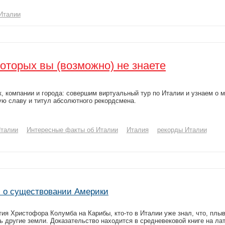
 Италии
которых вы (возможно) не знаете
нк, компании и города: совершим виртуальный тур по Италии и узнаем о м
ую славу и титул абсолютного рекордсмена.
Италии
Интересные факты об Италии
Италия
рекорды Италии
и о существовании Америки
тия Христофора Колумба на Карибы, кто-то в Италии уже знал, что, плыв
ь другие земли. Доказательство находится в средневековой книге на ла