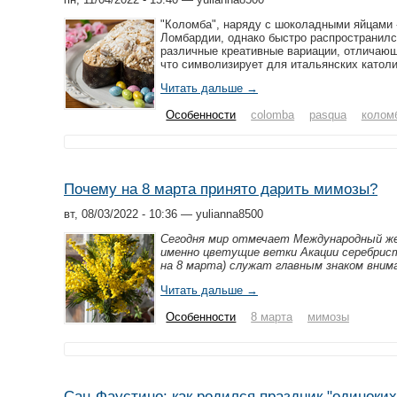
"Коломба", наряду с шоколадными яйцами -
Ломбардии, однако быстро распространился
различные креативные вариации, отличающи
что символизирует для итальянских католи
Читать дальше →
Особенности
colomba
pasqua
колом
Почему на 8 марта принято дарить мимозы?
вт, 08/03/2022 - 10:36 — yulianna8500
Сегодня мир отмечает Международный же
именно цветущие ветки Акации серебрис
на 8 марта) служат главным знаком вним
Читать дальше →
Особенности
8 марта
мимозы
Сан-Фаустино: как родился праздник "одиноких