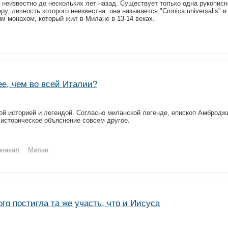
неизвестно до нескольких лет назад. Существует только одна рукописн
 личность которого неизвестна: она называется "Cronica universalis" и
м монахом, который жил в Милане в 13-14 веках.
е, чем во всей Италии?
ой историей и легендой. Согласно миланской легенде, епископ Амбродж
 историческое объяснение совсем другое.
рнавал
Милан
го постигла та же участь, что и Иисуса