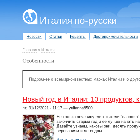
Италия по-русски
Новости
Статьи
Рецепты
Достопримечательности
Главная
»
Италия
Особенности
Подробнее о всемирноизвестных марках Италии и о друг
Новый год в Италии: 10 продуктов, к
пт, 31/12/2021 - 11:17 — yulianna8500
Не только чечевицу едят жители "сапожка"
закончить старый год и ее лучше начать н
Давайте узнаем, каковы они, десять проду
верованиям и легендам.
Читать дальше →