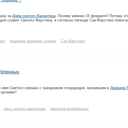
разу за
Днем святого Валентина
. Почему именно 15 февраля? Потому что
одня славят Святого Фаустина, а согласно легенде Сан-Фаустино помога
ino
праздник одиноких сердец
Сан-Фаустино
юбленных
к имя Святого связано с праздником плодородия, возникшим в
Древнем 
 оргиями?
день святого валентина
праздник влюбленных