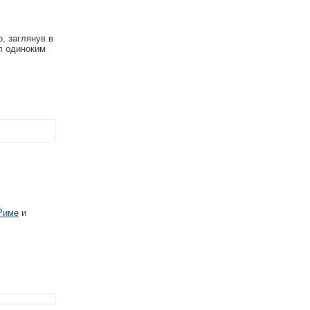
, заглянув в
л одиноким
Риме
и