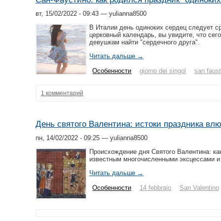
вт, 15/02/2022 - 09:43 — yulianna8500
В Италии день одиноких сердец следует с
церковный календарь, вы увидите, что сег
девушкам найти "сердечного друга".
Читать дальше →
Особенности
giorno dei singol
san faust
1 комментарий
День святого Валентина: истоки праздника вл
пн, 14/02/2022 - 09:25 — yulianna8500
Происхождение дня Святого Валентина: ка
известным многочисленными эксцессами и
Читать дальше →
Особенности
14 febbraio
San Valentino