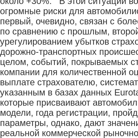
около +30%. В этой ситуации в
огромные риски для автомобилис
первый, очевидно, связан с бол
по сравнению с прошлым, второ
урегулированием убытков страх
дорожно-транспортных происшест
целом, событий, покрываемых с
компании для количественной о
выплате страхователю, системат
указанным в базах данных Eurotax
которые присваивают автомобил
модели, года регистрации, пройд
параметры, однако, дают значен
реальной коммерческой рыночно