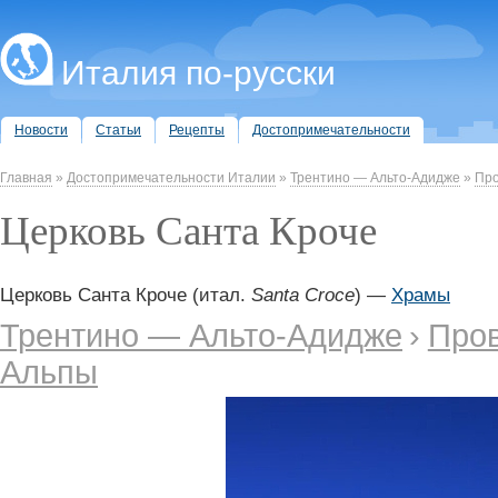
Италия по-русски
Новости
Статьи
Рецепты
Достопримечательности
Главная
»
Достопримечательности Италии
»
Трентино — Альто-Адидже
»
Про
Церковь Санта Кроче
Церковь Санта Кроче (итал.
Santa Croce
) —
Храмы
Трентино — Альто-Адидже
›
Пров
Альпы