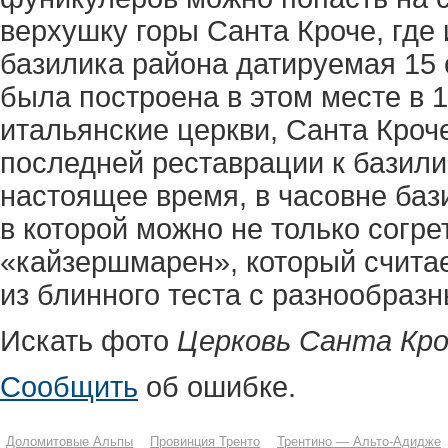
верхушку горы Санта Кроче, где
базилика района датируемая 15 
была построена в этом месте в 1
итальянские церкви, Санта Кроче
последней реставрации к базили
настоящее время, в часовне баз
в которой можно не только согрет
«кайзершмарен», который счита
из блинного теста с разнообраз
Искать фото
Церковь Санта Кро
Сообщить
об ошибке.
Доломитовые Альпы
Провинция Тренто
Трентино — Альто-Адидже