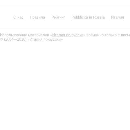
О нас
Правила
Рейтинг
Pubblicità in Russia
Италия
Использование материалов «
Италия по-русски
» возможно только с пис
© (2004—2016) «
Италия по-русски
»