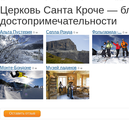
Церковь Санта Кроче — 
достопримечательности
Альта Пустерия
Селла-Ронда
Фольгарида–...
0 м
0 м
0 м
Монте-Бондоне
Музей ладинов
0 м
0 м
Оставить отзыв