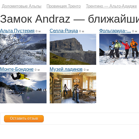
Доломитовые Альпы
Провинция Тренто
Трентино — Альто-Адидже
Замок Andraz — ближайши
Альта Пустерия
Селла-Ронда
Фольгарида–...
0 м
0 м
0 м
Монте-Бондоне
Музей ладинов
0 м
0 м
Оставить отзыв