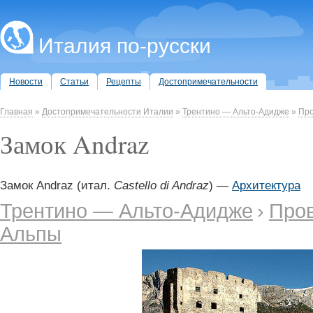
Италия по-русски
Новости
Статьи
Рецепты
Достопримечательности
Главная
»
Достопримечательности Италии
»
Трентино — Альто-Адидже
»
Про
Замок Andraz
Замок Andraz (итал.
Castello di Andraz
) —
Архитектура
Трентино — Альто-Адидже
›
Пров
Альпы