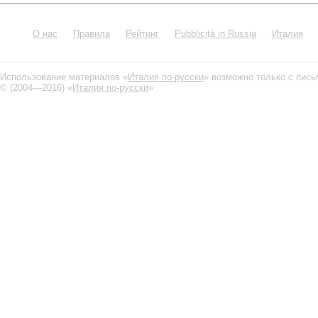
О нас
Правила
Рейтинг
Pubblicità in Russia
Италия
Использование материалов «
Италия по-русски
» возможно только с пис
© (2004—2016) «
Италия по-русски
»