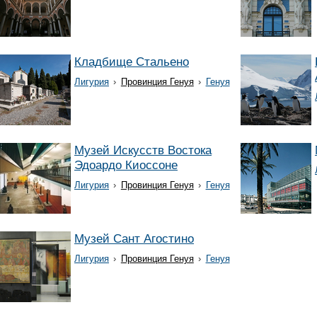
Кладбище Стальено
Лигурия
›
Провинция Генуя
›
Генуя
Музей Искусств Востока
Эдоардо Киоссоне
Лигурия
›
Провинция Генуя
›
Генуя
Музей Сант Агостино
Лигурия
›
Провинция Генуя
›
Генуя