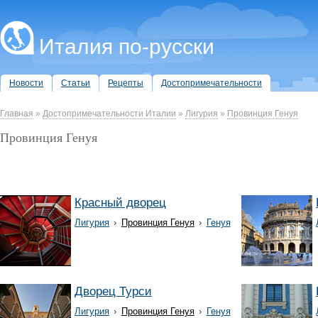
Италия по-русски
Новости
Статьи
Рецепты
Достопримечательности
Главная
»
Достопримечательности Италии
»
Лигурия
»
Провинция Генуя
Провинция Генуя
Красный дворец
Лигурия
›
Провинция Генуя
›
Генуя
Дворец Турси
Лигурия
›
Провинция Генуя
›
Генуя