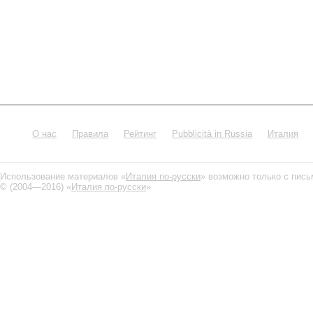
О нас
Правила
Рейтинг
Pubblicità in Russia
Италия
Использование материалов «
Италия по-русски
» возможно только с пис
© (2004—2016) «
Италия по-русски
»