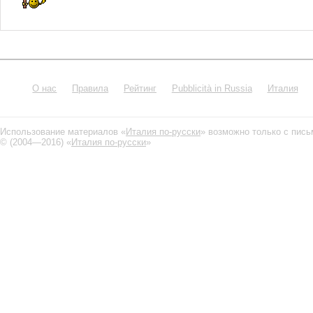
О нас
Правила
Рейтинг
Pubblicità in Russia
Италия
Использование материалов «
Италия по-русски
» возможно только с пис
© (2004—2016) «
Италия по-русски
»