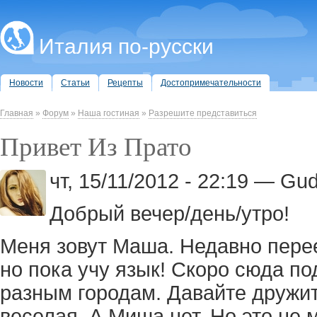
Италия по-русски
Новости
Статьи
Рецепты
Достопримечательности
Главная
»
Форум
»
Наша гостиная
»
Разрешите представиться
Привет Из Прато
чт, 15/11/2012 - 22:19 — Gu
Добрый вечер/день/утро!
Меня зовут Маша. Недавно перее
но пока учу язык! Скоро сюда п
разным городам. Давайте дружит
веселая. А Миша нет. Но это не