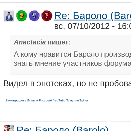
Re: Бароло (Bar
вс, 07/10/2012 - 16
Anactacia
пишет:
А кому нравится Бароло производи
знать мнение участников форума
Видел в энотеках, но не пробов
Иммиграция в Италию
Facebook
YouTube
Telegram
Twitter
Re: Бароло (Barolo)