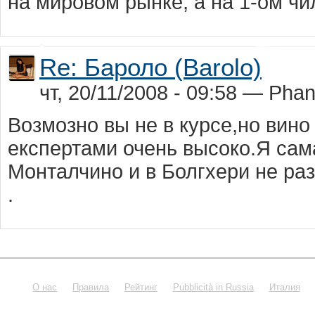
на мировом рынке, а на 1-ом чи
Re: Бароло (Barolo)
чт, 20/11/2008 - 09:58 — Pha
Возмозно вы не в курсе,но вино
експертами очень высоко.Я сам
Монталчино и в Болгхери не ра
.
О нас
Правила
Рейтинг
Pubblicità in Russia
Италия