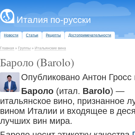
Италия по-русски
Новости
Статьи
Рецепты
Достопримечательности
Главная
»
Группы
»
Итальянские вина
Бароло (Barolo)
Опубликовано Антон Гросс в 
Бароло
(итал.
Barolo
) —
итальянское вино, признанное 
вином Италии и входящее в деся
лучших вин мира.
Бароло носит этикетку качества