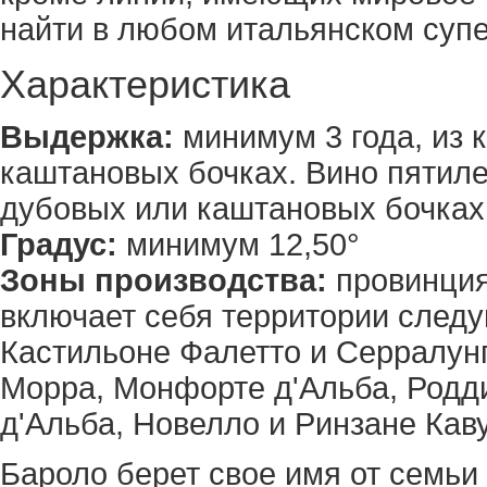
найти в любом итальянском супе
Характеристика
Выдержка:
минимум 3 года, из 
каштановых бочках. Вино пятиле
дубовых или каштановых бочках 
Градус:
минимум 12,50°
Зоны производства:
провинция
включает себя территории следу
Кастильоне Фалетто и Серралунг
Морра, Монфорте д'Альба, Родди
д'Альба, Новелло и Ринзане Кав
Бароло берет свое имя от семьи