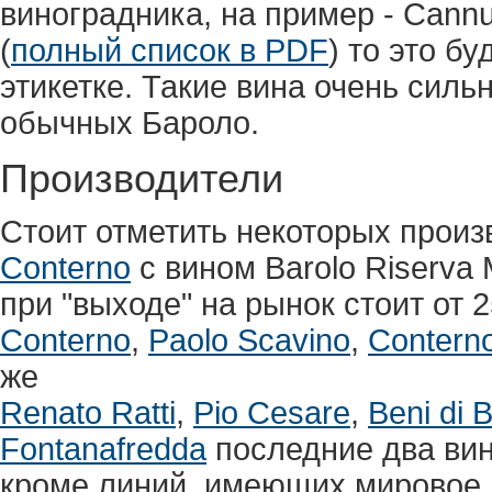
виноградника, на пример - Cannub
(
полный список в PDF
) то это б
этикетке. Такие вина очень силь
обычных Бароло.
Производители
Стоит отметить некоторых прои
Conterno
с вином Barolo Riserva 
при "выходе" на рынок стоит от 
Conterno
,
Paolo Scavino
,
Conterno
же
Renato Ratti
,
Pio Cesare
,
Beni di B
Fontanafredda
последние два вин
кроме линий, имеющих мировое 