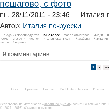
пошагово, с фото
пн, 28/11/2011 - 23:46 — Италия 
Автор:
Италия по-русски
Блюда из морепродуктов
вино белое
масло оливковое
мидии
п
соль
спагетти
чеснок
итальянская кухня
Калабрии
Кампании
пасты
Сицилии
9 комментариев
1
2
ту
О нас
Правила
Рейтинг
Pubblicità in Russia
Италия
Использование материалов «
Италия по-русски
» возможно только с пис
© (2004—2016) «
Италия по-русски
»