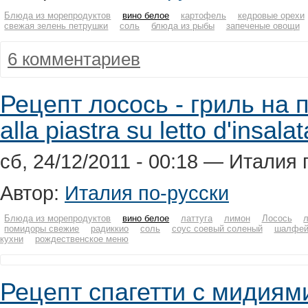
Блюда из морепродуктов
вино белое
картофель
кедровые орехи
свежая зелень петрушки
соль
блюда из рыбы
запеченые овощи
6 комментариев
Рецепт лосось - гриль на 
alla piastra su letto d'insal
сб, 24/12/2011 - 00:18 — Италия 
Автор:
Италия по-русски
Блюда из морепродуктов
вино белое
латтуга
лимон
Лосось
помидоры свежие
радиккио
соль
соус соевый соленый
шалфей
кухни
рождественское меню
Рецепт спагетти с мидиями 