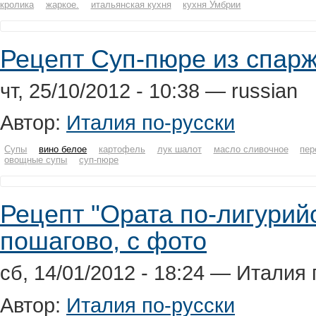
кролика
жаркое.
итальянская кухня
кухня Умбрии
Рецепт Суп-пюре из спарж
чт, 25/10/2012 - 10:38 — russian
Автор:
Италия по-русски
Супы
вино белое
картофель
лук шалот
масло сливочное
пер
овощные супы
суп-пюре
Рецепт "Ората по-лигурийски
пошагово, с фото
сб, 14/01/2012 - 18:24 — Италия 
Автор:
Италия по-русски