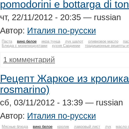
pomodorini e bottarga di to
чт, 22/11/2012 - 20:35 — russian
Автор:
Италия по-русски
Паста
вино белое
икра тунца
лук шалот
оливковое масло
па
Блюда с морепродуктами
кухня Сардинии
традиционные рецепты и
1 комментарий
Рецепт Жаркое из кролика 
rosmarino)
сб, 03/11/2012 - 13:39 — russian
Автор:
Италия по-русски
Мясные блюда
вино белое
кролик
лавровый лист
лук
масло 