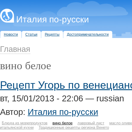
Италия по-русски
Новости
Статьи
Рецепты
Достопримечательности
Главная
вино белое
Рецепт Угорь по венецианск
вт, 15/01/2013 - 22:06 — russian
Автор:
Италия по-русски
Блюда из морепродуктов
вино белое
лавровый лист
масло оливк
итальянской кухни
Традиционные рецепты региона Венето