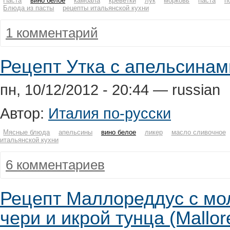
Паста
вино белое
камбала
креветки
лук
морковь
паста
п
Блюда из пасты
рецепты итальянской кухни
1 комментарий
Рецепт Утка с апельсинами 
пн, 10/12/2012 - 20:44 — russian
Автор:
Италия по-русски
Мясные блюда
апельсины
вино белое
ликер
масло сливочное
итальянской кухни
6 комментариев
Рецепт Маллореддус с м
чери и икрой тунца (Mallor