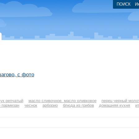
ПОИСК
И
ошагово, с фото
ук репчатый
масло сливочное. масло оливковое
перец черный моло
 пармезан
чеснок
арборио
блюда из грибов
домашняя кухня
и