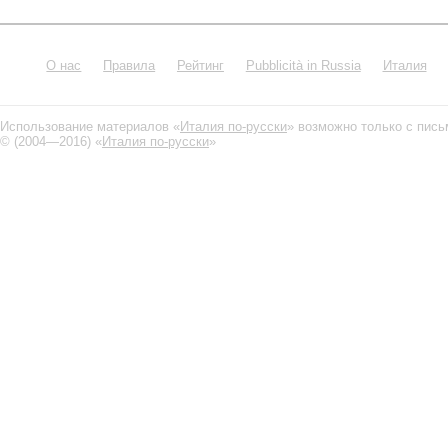
О нас
Правила
Рейтинг
Pubblicità in Russia
Италия
Использование материалов «
Италия по-русски
» возможно только с пис
© (2004—2016) «
Италия по-русски
»