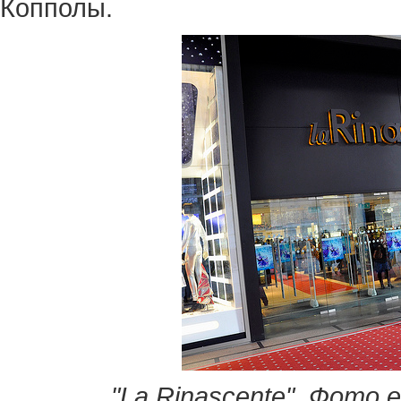
Копполы.
"La Rinascente". Фото 