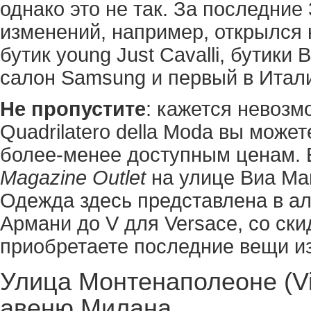
однако это не так. За последние
изменений, например, открылся 
бутик young Just Cavalli, бутики B
салон Samsung и первый в Итали
Не пропустите
: кажется невозм
Quadrilatero della Moda вы може
более-менее доступным ценам. Е
Magazine Outlet
на улице Виа Ман
Одежда здесь представлена в ал
Армани до V для Versace, со ск
приобретаете последние вещи из
Улица Монтенаполеоне (Vi
авеню Милана