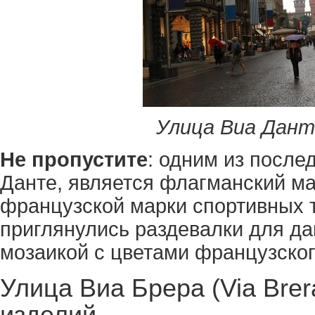
Улица Виа Данте
Не пропустите
: одним из после
Данте, является флагманский маг
французской марки спортивных т
приглянулись раздевалки для да
мозаикой с цветами французског
Улица Виа Брера (Via Bre
изделий