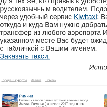
Для тех же, кто привык к удобст
русскоязычным водителем. Подоб
через удобный сервис
Kiwitaxi
: 
откуда и куда Вам нужно добрат
трансфер из любого аэропорта И
указанном месте Вас будет ожи
с табличкой с Вашим именем.
Заказать такси.
Исто
Города и курорты
Италия
Помпеи
Римини
Римини - второй самый густонаселенный город
Эмилии-Романьи (на начало 2017 года в нем