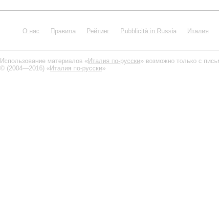
О нас
Правила
Рейтинг
Pubblicità in Russia
Италия
Использование материалов «
Италия по-русски
» возможно только с пис
© (2004—2016) «
Италия по-русски
»