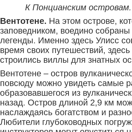
К Понцианским островам.
Вентотене.
На этом острове, ко
заповедником, воедино собраны 
легенды. Именно здесь Улисс со
время своих путешествий, здесь
строились виллы для знатных ос
Вентотене – остров вулканическ
повсюду можно увидеть самые ра
образовавшегося из вулканичес
назад. Остров длиной 2,9 км мо
наслаждаясь богатством и разн
Любители глубоководных погруж
инструкторов могут опуститься н