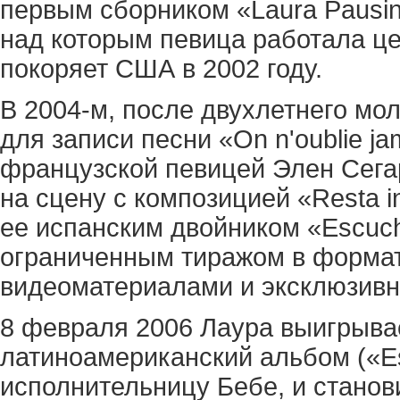
первым сборником «Laura Pausini
над которым певица работала цел
покоряет США в 2002 году.
В 2004-м, после двухлетнего мо
для записи песни «On n'oublie jama
французской певицей Элен Сега
на сцену с композицией «Resta i
ее испанским двойником «Escuc
ограниченным тиражом в формат
видеоматериалами и эксклюзив
8 февраля 2006 Лаура выигрыв
латиноамериканский альбом («E
исполнительницу Бебе, и стано