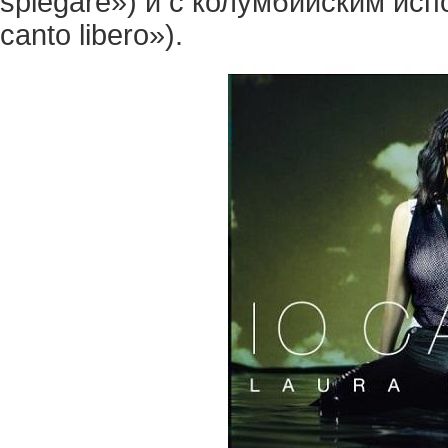
spiegare») и с колумбийским исп
canto libero»).