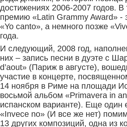
достижениях 2006-2007 годов. В 
премию «Latin Grammy Award» - 
«Yo canto», а немного позже «V
года.
И следующий, 2008 год, наполн
них – запись песни в дуэте с Ша
d’aout» (Париж в августе), воше
участие в концерте, посвященно
14 ноября в Риме на площади Ис
восьмой альбом «Primavera in ant
испанском варианте). Еще один е
«Invece no» (И все же нет) пом
13 других композиций, одна из к