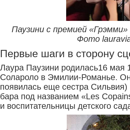
Паузини с премией «Грэмми» з
Фото lauravi
Первые шаги в сторону с
Лаура Паузини родилась16 мая 
Солароло в Эмилии-Романье. Он
появилась еще сестра Сильвия)
бара под названием «Les Copai
и воспитательницы детского са