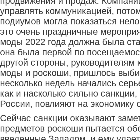
продвижения и продаж. Компани
управлять коммуникацией, пото
подиумов могла показаться нело
это очень праздничные меропри
моды 2022 года должна была ста
она была первой по посещаемост
другой стороны, руководителям
моды и роскоши, пришлось выбир
несколько недель начались серь
как и насколько сильно санкции,
России, повлияют на экономику 
Сейчас санкции оказывают замет
предметов роскоши пытается обо
введенные Западом, и ему удает