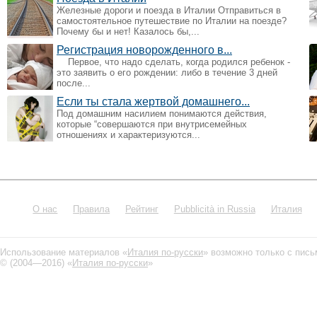
Железные дороги и поезда в Италии Отправиться в
самостоятельное путешествие по Италии на поезде?
Почему бы и нет! Казалось бы,...
Регистрация новорожденного в...
Первое, что надо сделать, когда родился ребенок -
это заявить о его рождении: либо в течение 3 дней
после...
Если ты стала жертвой домашнего...
Под домашним насилием понимаются действия,
которые “совершаются при внутрисемейных
отношениях и характеризуются...
О нас
Правила
Рейтинг
Pubblicità in Russia
Италия
Использование материалов «
Италия по-русски
» возможно только с пис
© (2004—2016) «
Италия по-русски
»