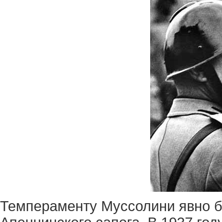
Темпераменту Муссолини явно б