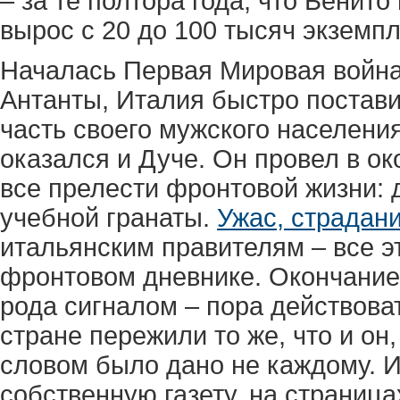
– за те полтора года, что Бенито
вырос с 20 до 100 тысяч экземпл
Началась Первая Мировая война.
Антанты, Италия быстро постав
часть своего мужского населени
оказался и Дуче. Он провел в ок
все прелести фронтовой жизни:
учебной гранаты.
Ужас, страдани
итальянским правителям – все э
фронтовом дневнике. Окончание
рода сигналом – пора действова
стране пережили то же, что и он
словом было дано не каждому. И
собственную газету, на страница