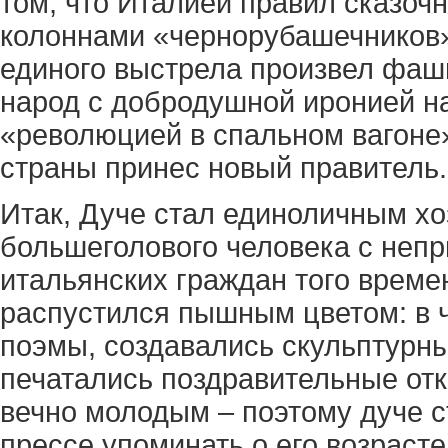
том, что Италией правил сказоч
колоннами «чернорубашечников»
единого выстрела произвел фаш
народ с добродушной иронией на
«революцией в спальном вагоне»
страны принес новый правитель.
Итак, Дуче стал единоличным х
большеголового человека с неп
итальянских граждан того време
распустился пышным цветом: в 
поэмы, создавались скульптурны
печатались поздравительные отк
вечно молодым – поэтому дуче 
прессе упоминать о его возрасте.