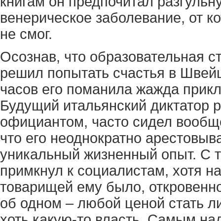
книгам он предпочитал разгульну
венерическое заболевание, от ко
не смог.
Осознав, что образовательная ст
решил попытать счастья в Швейц
часов его поманила жажда прикл
Будущий итальянский диктатор 
официантом, часто сидел вообще
что его неоднократно арестовыв
уникальный жизненный опыт. С т
примкнул к социалистам, хотя н
товарищей ему было, откровенно
об одном – любой ценой стать л
хоть какую-то власть. Самым н