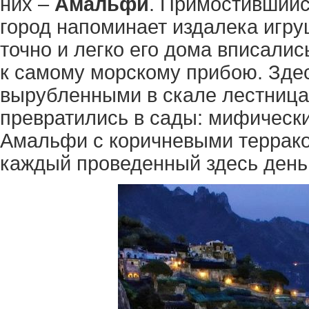
них –
Амальфи
. Примостившийс
город напоминает издалека игру
точно и легко его дома вписали
к самому морскому прибою. Зд
вырубленными в скале лестница
превратились в сады: мифически
Амальфи с коричневыми террако
каждый проведенный здесь день