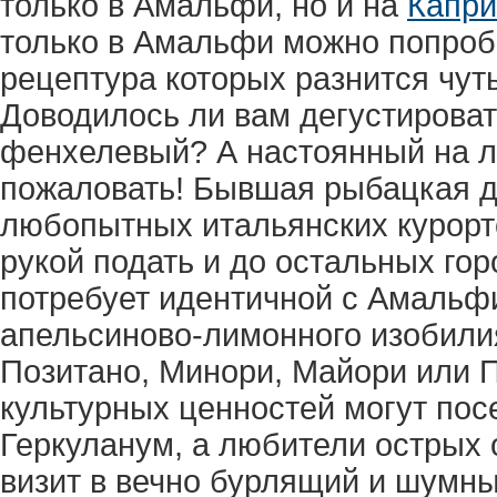
только в Амальфи, но и на
Капри
только в Амальфи можно попроб
рецептура которых разнится чут
Доводилось ли вам дегустирова
фенхелевый? А настоянный на л
пожаловать! Бывшая рыбацкая д
любопытных итальянских курорто
рукой подать и до остальных го
потребует идентичной с Амальф
апельсиново-лимонного изобили
Позитано, Минори, Майори или 
культурных ценностей могут пос
Геркуланум, а любители острых
визит в вечно бурлящий и шумны