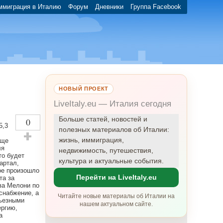
ммиграция в Италию
Форум
Дневники
Группа Facebook
НОВЫЙ ПРОЕКТ
LiveItaly.eu — Италия сегодня
Больше статей, новостей и
0
5,3
полезных материалов об Италии:
жизнь, иммиграция,
еще
Оставить плюсик!
ля
недвижимость, путешествия,
то будет
культура и актуальные события.
артал,
ое произошло
Перейти на LiveItaly.eu
та за
ва Мелони по
снабжение, а
Читайте новые материалы об Италии на
рьезными
нашем актуальном сайте.
ергию,
а