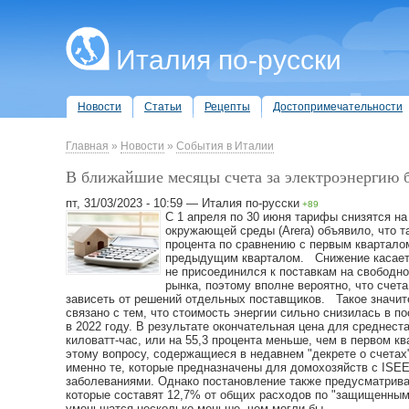
Италия по-русски
Новости
Статьи
Рецепты
Достопримечательности
Главная
»
Новости
»
События в Италии
В ближайшие месяцы счета за электроэнергию 
пт, 31/03/2023 - 10:59 — Италия по-русски
+89
С 1 апреля по 30 июня тарифы снизятся н
окружающей среды (Arera) объявило, что т
процента по сравнению с первым кварталом
предыдущим кварталом. Снижение касается
не присоединился к поставкам на свободн
рынка, поэтому вполне вероятно, что счета
зависеть от решений отдельных поставщиков. Такое значит
связано с тем, что стоимость энергии сильно снизилась в 
в 2022 году. В результате окончательная цена для среднест
киловатт-час, или на 55,3 процента меньше, чем в первом 
этому вопросу, содержащиеся в недавнем "декрете о счета
именно те, которые предназначены для домохозяйств с ISEE
заболеваниями. Однако постановление также предусматрива
которые составят 12,7% от общих расходов по "защищенным
уменьшатся несколько меньше, чем могли бы.