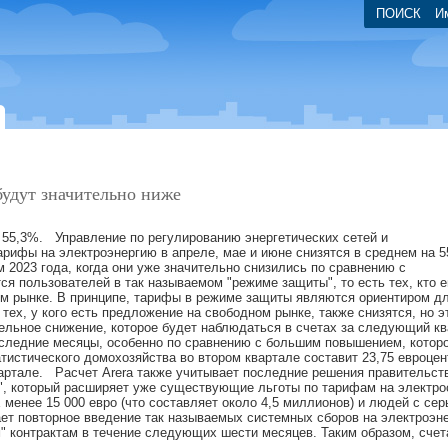
ПОИСК
И
будут значительно ниже
а 55,3%. Управление по регулированию энергетических сетей и
арифы на электроэнергию в апреле, мае и июне снизятся в среднем на 5
 2023 года, когда они уже значительно снизились по сравнению с
 пользователей в так называемом "режиме защиты", то есть тех, кто 
ом рынке. В принципе, тарифы в режиме защиты являются ориентиром д
 тех, у кого есть предложение на свободном рынке, также снизятся, но э
ельное снижение, которое будет наблюдаться в счетах за следующий кв
последние месяцы, особенно по сравнению с большим повышением, котор
атистического домохозяйства во втором квартале составит 23,75 евроцен
квартале. Расчет Arera также учитывает последние решения правительст
х", который расширяет уже существующие льготы по тарифам на электро
 менее 15 000 евро (что составляет около 4,5 миллионов) и людей с се
ет повторное введение так называемых системных сборов на электроэн
" контрактам в течение следующих шести месяцев. Таким образом, счет